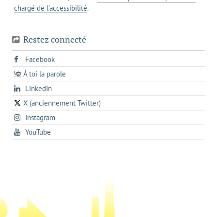
chargé de l'accessibilité
.
téléphone
Restez connecté
s'ouvre
Facebook
dans
À toi la parole
opens
un
opens
LinkedIn
in
nouvel
in
a
onglet
X (anciennement Twitter)
s'ouvre
a
new
s'ouvre
Instagram
dans
new
tab
dans
un
tab
s'ouvre
YouTube
un
nouvel
dans
nouvel
onglet
un
onglet
nouvel
onglet