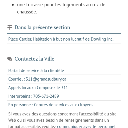
une terrasse pour les logements au rez-de-
chaussée.
Dans la présente section
Place Cartier, Habitation à but non lucratif de Dowling Inc.
Contactez la Ville
s'ouvre
Portail de service à la clientèle
dans
s'ouvre
Courriel : 311@grandsudbury.ca
un
dans
s'ouvre
Appels locaux : Composez le 311
nouvel
votre
dans
onglet
s'ouvre
Interurbains : 705-671-2489
client
un
dans
de
s'ouvre
En personne : Centres de services aux citoyens
client
un
messagerie
dans
de
Si vous avez des questions concernant l'accessibilité du site
client
l'onglet
votre
Web ou si vous avez besoin de renseignements dans un
de
actuel
téléphone
format accessible, veuillez
communiquer avec le personnel
votre