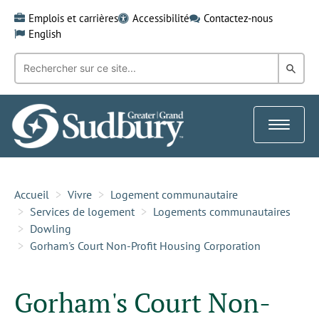
Skip
Emplois et carrières
Accessibilité
Contactez-nous
to
English
content
Recherche
Rech
par
mot-
dans
clé:
le
Toggle
Gra
navigat
Sud
Accueil
Vivre
Logement communautaire
Services de logement
Logements communautaires
Dowling
Gorham's Court Non-Profit Housing Corporation
Gorham's Court Non-