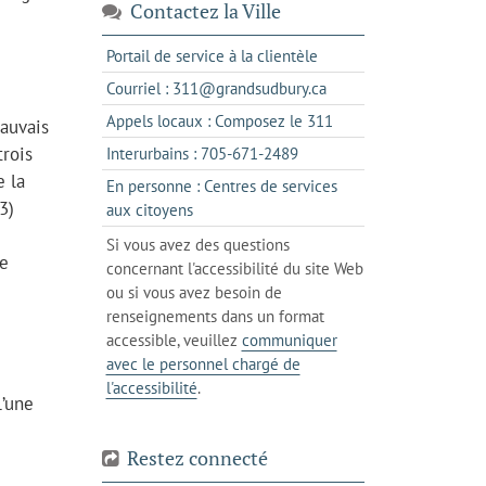
Contactez la Ville
s'ouvre
Portail de service à la clientèle
dans
s'ouvre
Courriel : 311@grandsudbury.ca
un
dans
s'ouvre
Appels locaux : Composez le 311
auvais
nouvel
votre
dans
onglet
trois
s'ouvre
Interurbains : 705-671-2489
client
un
dans
e la
de
En personne : Centres de services
client
un
3)
messagerie
s'ouvre
aux citoyens
de
client
dans
votre
Si vous avez des questions
de
l'onglet
ne
téléphone
concernant l'accessibilité du site Web
votre
actuel
ou si vous avez besoin de
téléphone
renseignements dans un format
accessible, veuillez
communiquer
avec le personnel chargé de
l'accessibilité
.
l’une
Restez connecté