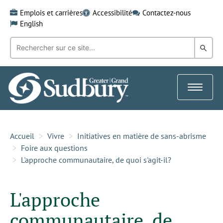
Skip
Emplois et carrières
Accessibilité
Contactez-nous
to
English
content
Recherche
Rech
par
mot-
dans
clé:
le
Toggle
Gra
navigat
Sud
Accueil
Vivre
Initiatives en matière de sans-abrisme
Foire aux questions
L'approche communautaire, de quoi s'agit-il?
L'approche
communautaire, de