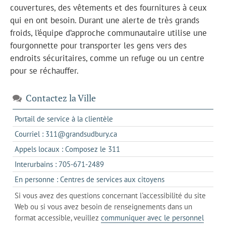
couvertures, des vêtements et des fournitures à ceux
qui en ont besoin. Durant une alerte de très grands
froids, l’équipe d’approche communautaire utilise une
fourgonnette pour transporter les gens vers des
endroits sécuritaires, comme un refuge ou un centre
pour se réchauffer.
Contactez la Ville
s'ouvre
Portail de service à la clientèle
dans
s'ouvre
Courriel : 311@grandsudbury.ca
un
dans
s'ouvre
Appels locaux : Composez le 311
nouvel
votre
dans
onglet
s'ouvre
Interurbains : 705-671-2489
client
un
dans
de
s'ouvre
En personne : Centres de services aux citoyens
client
un
messagerie
dans
de
Si vous avez des questions concernant l'accessibilité du site
client
l'onglet
votre
Web ou si vous avez besoin de renseignements dans un
de
actuel
téléphone
format accessible, veuillez
communiquer avec le personnel
votre