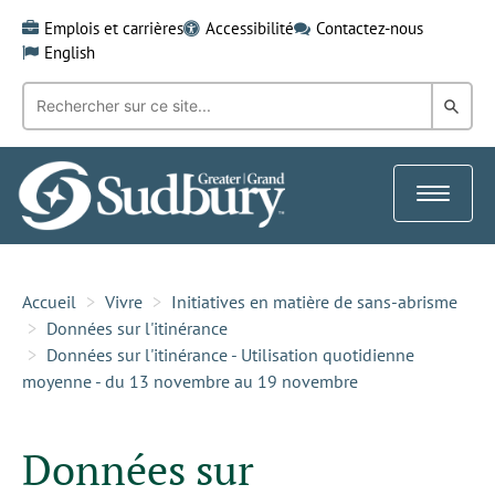
Skip
Emplois et carrières
Accessibilité
Contactez-nous
to
English
content
Recherche
Rech
par
mot-
dans
clé:
le
Toggle
Gra
navigat
Sud
Accueil
Vivre
Initiatives en matière de sans-abrisme
Données sur l'itinérance
Données sur l'itinérance - Utilisation quotidienne
moyenne - du 13 novembre au 19 novembre
Données sur