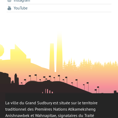
Instagram
dans
new
tab
dans
un
tab
s'ouvre
YouTube
un
nouvel
dans
nouvel
onglet
un
onglet
nouvel
onglet
La ville du Grand Sudbury est située sur le territoire
traditionnel des Premières Nations Atikameksheng
Anishnawbek et Wahnapitae, signataires du Traité