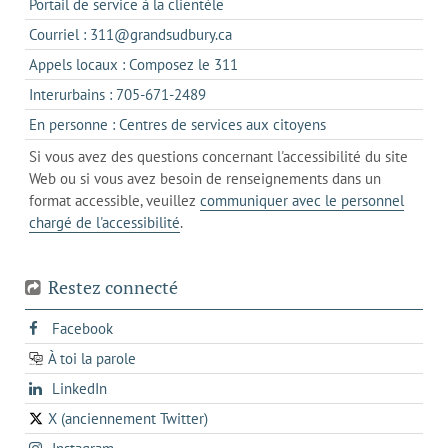
s'ouvre
Portail de service à la clientèle
dans
s'ouvre
Courriel : 311@grandsudbury.ca
un
dans
s'ouvre
Appels locaux : Composez le 311
nouvel
votre
dans
onglet
s'ouvre
Interurbains : 705-671-2489
client
un
dans
de
s'ouvre
En personne : Centres de services aux citoyens
client
un
messagerie
dans
de
Si vous avez des questions concernant l'accessibilité du site
client
l'onglet
votre
Web ou si vous avez besoin de renseignements dans un
de
actuel
téléphone
format accessible, veuillez
communiquer avec le personnel
votre
chargé de l'accessibilité
.
téléphone
Restez connecté
s'ouvre
Facebook
dans
À toi la parole
opens
un
opens
LinkedIn
in
nouvel
in
a
onglet
X (anciennement Twitter)
s'ouvre
a
new
s'ouvre