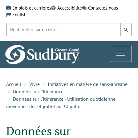
Skip
Emplois et carrières
Accessibilité
Contactez-nous
to
English
content
Recherche
Rech
par
mot-
dans
clé:
le
Toggle
Gra
navigat
Sud
Accueil
Vivre
Initiatives en matière de sans-abrisme
Données sur l'itinérance
Données sur l'itinérance - Utilisation quotidienne
moyenne - du 24 juillet au 30 juillet
Données sur