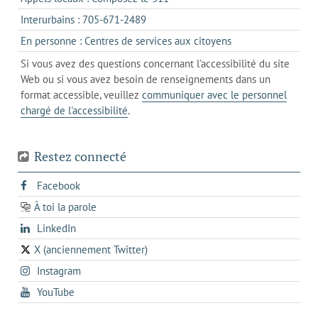
nouvel
votre
dans
onglet
s'ouvre
Interurbains : 705-671-2489
client
un
dans
de
s'ouvre
En personne : Centres de services aux citoyens
client
un
messagerie
dans
de
Si vous avez des questions concernant l'accessibilité du site
client
l'onglet
votre
Web ou si vous avez besoin de renseignements dans un
de
actuel
téléphone
format accessible, veuillez
communiquer avec le personnel
votre
chargé de l'accessibilité
.
téléphone
Restez connecté
s'ouvre
Facebook
dans
À toi la parole
opens
un
opens
LinkedIn
in
nouvel
in
a
onglet
X (anciennement Twitter)
s'ouvre
a
new
s'ouvre
Instagram
dans
new
tab
dans
un
tab
s'ouvre
YouTube
un
nouvel
dans
nouvel