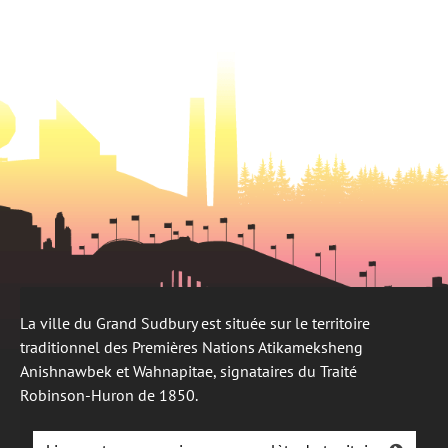
onglet
un
onglet
nouvel
onglet
La ville du Grand Sudbury est située sur le territoire
traditionnel des Premières Nations Atikameksheng
Anishnawbek et Wahnapitae, signataires du Traité
Robinson-Huron de 1850.