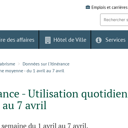
Emplois et carrières
Recherche
par
mot-
clé:
ire des affaires
Hôtel de Ville
Services
-abrisme
Données sur l'itinérance
ne moyenne - du 1 avril au 7 avril
ance - Utilisation quotidie
 au 7 avril
emaine du 1 avril au 7 avril.