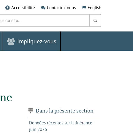
Accessibilité
Contactez-nous
English
Rechercher
dans
Impliquez-vous
le
Grand
Sudbury
nne
Dans la présente section
Données récentes sur l'itinérance -
juin 2026