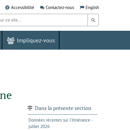
Accessibilité
Contactez-nous
English
Rechercher
dans
Impliquez-vous
le
Grand
Sudbury
nne
Dans la présente section
Données récentes sur l'itinérance -
juillet 2026