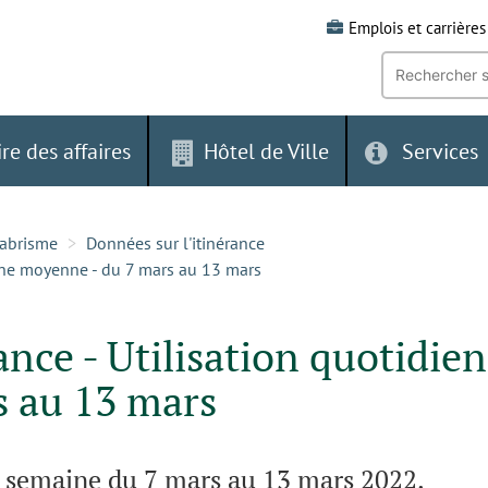
Emplois et carrières
Recherche
par
mot-
clé:
ire des affaires
Hôtel de Ville
Services
-abrisme
Données sur l'itinérance
enne moyenne - du 7 mars au 13 mars
ance - Utilisation quotidie
s au 13 mars
 semaine du 7 mars au 13 mars 2022.