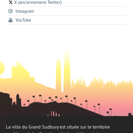
a
onglet
X (anciennement Twitter)
s'ouvre
a
new
s'ouvre
Instagram
dans
new
tab
dans
un
tab
s'ouvre
YouTube
un
nouvel
dans
nouvel
onglet
un
onglet
nouvel
onglet
La ville du Grand Sudbury est située sur le territoire