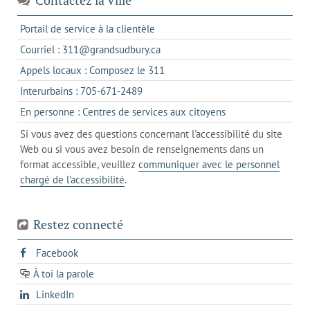
s'ouvre
Portail de service à la clientèle
dans
s'ouvre
Courriel : 311@grandsudbury.ca
un
dans
s'ouvre
Appels locaux : Composez le 311
nouvel
votre
dans
onglet
s'ouvre
Interurbains : 705-671-2489
client
un
dans
de
s'ouvre
En personne : Centres de services aux citoyens
client
un
messagerie
dans
de
Si vous avez des questions concernant l'accessibilité du site
client
l'onglet
votre
Web ou si vous avez besoin de renseignements dans un
de
actuel
téléphone
format accessible, veuillez
communiquer avec le personnel
votre
chargé de l'accessibilité
.
téléphone
Restez connecté
s'ouvre
Facebook
dans
À toi la parole
opens
un
opens
LinkedIn
in
nouvel
in