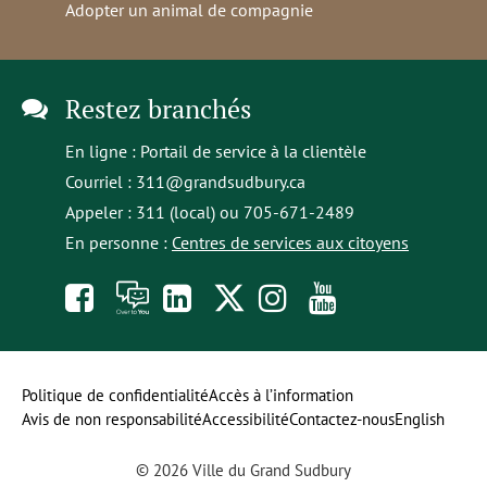
Adopter un animal de compagnie
Restez branchés
En ligne :
Portail de service à la clientèle
Courriel :
311@grandsudbury.ca
Appeler : 311 (local) ou 705-671-2489
En personne :
Centres de services aux citoyens
Like
À
opens
Follow
Follow
Subscribe
us
toi
in
us
us
to
on
la
a
on
on
our
Politique de confidentialité
Accès à l’information
Avis de non responsabilité
Accessibilité
Contactez-nous
English
Facebook
parole
new
Twitter
Instagram
YouTube
© 2026 Ville du Grand Sudbury