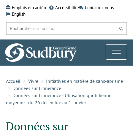
Skip
Emplois et carrières
Accessibilité
Contactez-nous
to
English
content
Recherche
Rech
par
mot-
dans
clé:
le
Toggle
Gra
navigat
Sud
Accueil
Vivre
Initiatives en matière de sans-abrisme
Données sur l'itinérance
Données sur l'itinérance - Utilisation quotidienne
moyenne - du 26 décembre au 1 janvier
Données sur