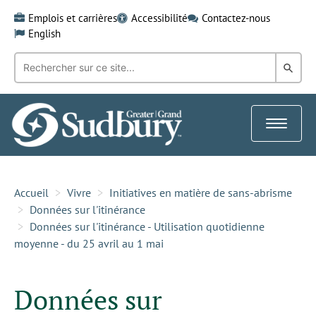
Skip
Emplois et carrières
Accessibilité
Contactez-nous
to
English
content
Recherche
Rech
par
mot-
dans
clé:
le
Toggle
Gra
navigat
Sud
Accueil
Vivre
Initiatives en matière de sans-abrisme
Données sur l'itinérance
Données sur l'itinérance - Utilisation quotidienne
moyenne - du 25 avril au 1 mai
Données sur