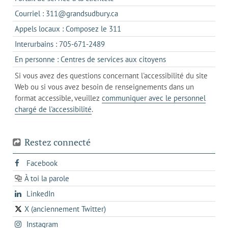
dans
s'ouvre
Courriel : 311@grandsudbury.ca
un
dans
s'ouvre
Appels locaux : Composez le 311
nouvel
votre
dans
onglet
s'ouvre
Interurbains : 705-671-2489
client
un
dans
de
s'ouvre
En personne : Centres de services aux citoyens
client
un
messagerie
dans
de
Si vous avez des questions concernant l'accessibilité du site
client
l'onglet
votre
Web ou si vous avez besoin de renseignements dans un
de
actuel
téléphone
format accessible, veuillez
communiquer avec le personnel
votre
chargé de l'accessibilité
.
téléphone
Restez connecté
s'ouvre
Facebook
dans
À toi la parole
opens
un
opens
LinkedIn
in
nouvel
in
a
onglet
X (anciennement Twitter)
s'ouvre
a
new
s'ouvre
Instagram
dans
new
tab