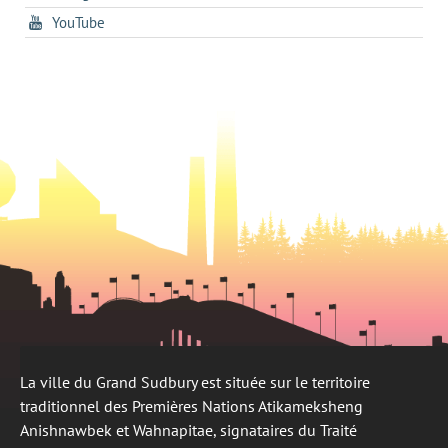
dans
un
tab
s'ouvre
YouTube
un
nouvel
dans
nouvel
onglet
un
onglet
nouvel
onglet
La ville du Grand Sudbury est située sur le territoire
traditionnel des Premières Nations Atikameksheng
Anishnawbek et Wahnapitae, signataires du Traité