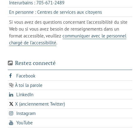
onglet
s'ouvre
Interurbains : 705-671-2489
client
un
dans
de
s'ouvre
En personne : Centres de services aux citoyens
client
un
messagerie
dans
de
Si vous avez des questions concernant l'accessibilité du site
client
l'onglet
votre
Web ou si vous avez besoin de renseignements dans un
de
actuel
téléphone
format accessible, veuillez
communiquer avec le personnel
votre
chargé de l'accessibilité
.
téléphone
Restez connecté
s'ouvre
Facebook
dans
À toi la parole
opens
un
opens
LinkedIn
in
nouvel
in
a
onglet
X (anciennement Twitter)
s'ouvre
a
new
s'ouvre
Instagram
dans
new
tab
dans
un
tab
s'ouvre
YouTube
un
nouvel
dans
nouvel
onglet
un