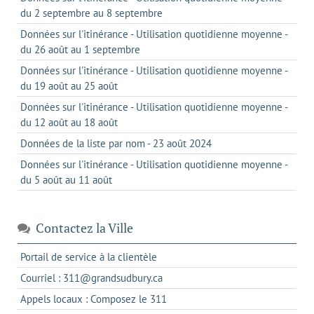
du 2 septembre au 8 septembre
Données sur l'itinérance - Utilisation quotidienne moyenne -
du 26 août au 1 septembre
Données sur l'itinérance - Utilisation quotidienne moyenne -
du 19 août au 25 août
Données sur l'itinérance - Utilisation quotidienne moyenne -
du 12 août au 18 août
Données de la liste par nom - 23 août 2024
Données sur l'itinérance - Utilisation quotidienne moyenne -
du 5 août au 11 août
Contactez la Ville
s'ouvre
Portail de service à la clientèle
dans
s'ouvre
Courriel : 311@grandsudbury.ca
un
dans
s'ouvre
Appels locaux : Composez le 311
nouvel
votre
dans