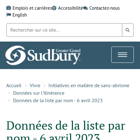
Skip
Emplois et carrières
Accessibilité
Contactez-nous
to
English
content
Recherche
Rech
par
mot-
dans
clé:
le
Toggle
Gra
navigat
Sud
Accueil
Vivre
Initiatives en matière de sans-abrisme
Données sur l'itinérance
Données de la liste par nom - 6 avril 2023
Données de la liste par
nom - 6 avril 2023