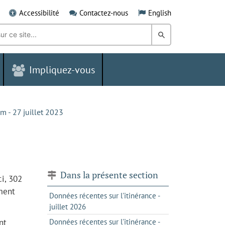
Accessibilité
Contactez-nous
English
Rechercher
dans
Impliquez-vous
le
Grand
Sudbury
m - 27 juillet 2023
Dans la présente section
ci, 302
ment
Données récentes sur l'itinérance -
juillet 2026
nt
Données récentes sur l'itinérance -