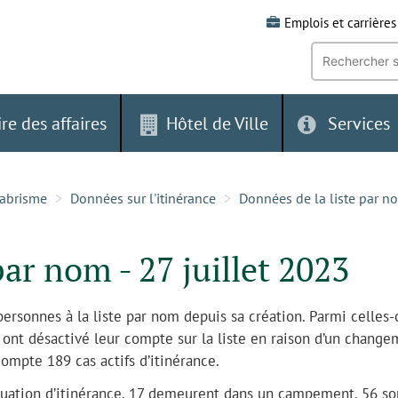
Emplois et carrières
Recherche
par
mot-
clé:
ire des affaires
Hôtel de Ville
Services
-abrisme
Données sur l'itinérance
Données de la liste par no
par nom - 27 juillet 2023
personnes à la liste par nom depuis sa création. Parmi celles-
ont désactivé leur compte sur la liste en raison d’un change
 compte 189 cas actifs d’itinérance.
tuation d’itinérance, 17 demeurent dans un campement, 56 so