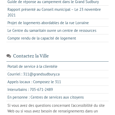
Guide de réponse au campement dans le Grand Sudbury
Rapport présenté au Conseil municipal – Le 23 novembre
2021
Projet de logements abordables de la rue Lorraine
Le Centre du samaritain ouvre un centre de ressources
Compte rendu de la capacité de logement
Contactez la Ville
s'ouvre
Portail de service à la clientèle
dans
s'ouvre
Courriel : 311@grandsudbury.ca
un
dans
s'ouvre
Appels locaux : Composez le 311
nouvel
votre
dans
onglet
s'ouvre
Interurbains : 705-671-2489
client
un
dans
de
s'ouvre
En personne : Centres de services aux citoyens
client
un
messagerie
dans
de
Si vous avez des questions concernant l'accessibilité du site
client
l'onglet
votre
Web ou si vous avez besoin de renseignements dans un
de
actuel