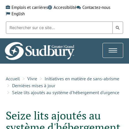
Skip
Emplois et carrières
Accessibilité
Contactez-nous
to
English
content
Recherche
Rech
par
mot-
dans
clé:
le
Toggle
Gra
navigat
Sud
Accueil
Vivre
Initiatives en matière de sans-abrisme
Dernières mises à jour
Seize lits ajoutés au système d'hébergement d'urgence
Seize lits ajoutés au
système d'hébergement