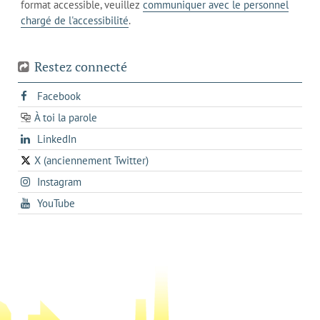
téléphone
format accessible, veuillez
communiquer avec le personnel
votre
chargé de l'accessibilité
.
téléphone
Restez connecté
s'ouvre
Facebook
dans
À toi la parole
opens
un
opens
LinkedIn
in
nouvel
in
a
onglet
X (anciennement Twitter)
s'ouvre
a
new
s'ouvre
Instagram
dans
new
tab
dans
un
tab
s'ouvre
YouTube
un
nouvel
dans
nouvel
onglet
un
onglet
nouvel
onglet