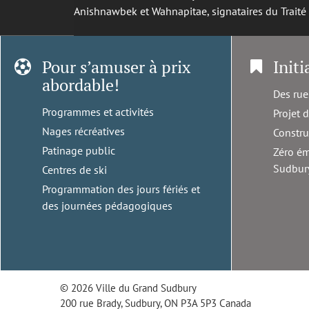
Anishnawbek et Wahnapitae, signataires du Trait
Pour s’amuser à prix
Initi
abordable!
Des rue
Programmes et activités
Projet 
Nages récréatives
Constru
Patinage public
Zéro ém
Sudbur
Centres de ski
Programmation des jours fériés et
des journées pédagogiques
© 2026 Ville du Grand Sudbury
200 rue Brady, Sudbury, ON P3A 5P3 Canada