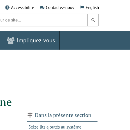
Accessibilité
Contactez-nous
English
Rechercher
dans
Impliquez-vous
le
Grand
Sudbury
nne
Dans la présente section
Seize lits ajoutés au système