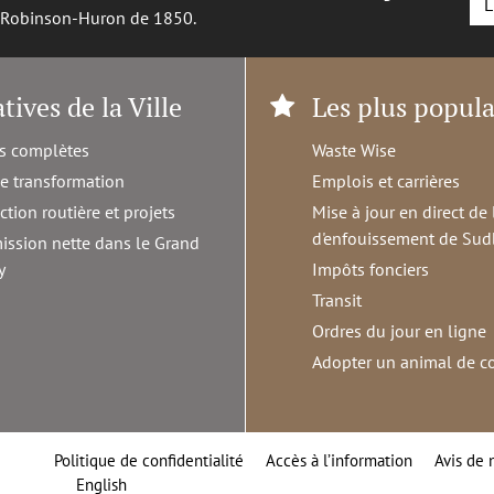
L
é Robinson-Huron de 1850.
atives de la Ville
Les plus popula
s complètes
Waste Wise
de transformation
Emplois et carrières
ction routière et projets
Mise à jour en direct de 
d'enfouissement de Sud
ission nette dans le Grand
y
Impôts fonciers
Transit
Ordres du jour en ligne
Adopter un animal de 
Politique de confidentialité
Accès à l’information
Avis de 
English