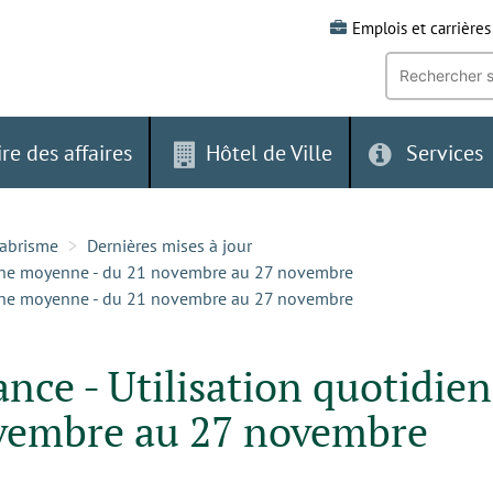
Emplois et carrières
Recherche
par
mot-
clé:
ire des affaires
Hôtel de Ville
Services
-abrisme
Dernières mises à jour
dienne moyenne - du 21 novembre au 27 novembre
dienne moyenne - du 21 novembre au 27 novembre
ance - Utilisation quotidie
vembre au 27 novembre