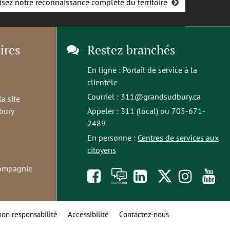
isez notre reconnaissance complète du territoire
ires
Restez branchés
En ligne :
Portail de service à la
clientèle
Courriel :
311@grandsudbury.ca
la site
bury
Appeler : 311 (local) ou 705-671-
2489
En personne :
Centres de services aux
citoyens
compagnie
Like
À
opens
Follow
Foll
S
us
toi
in
us
us
t
non responsabilité
Accessibilité
Contactez-nous
on
la
a
on
on
o