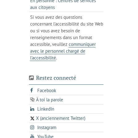
En personne : Centres de services
client
un
messagerie
s'ouvre
aux citoyens
de
client
dans
votre
Si vous avez des questions
de
l'onglet
téléphone
concernant l'accessibilité du site Web
votre
actuel
ou si vous avez besoin de
téléphone
renseignements dans un format
accessible, veuillez
communiquer
avec le personnel chargé de
l'accessibilité
.
Restez connecté
s'ouvre
Facebook
dans
À toi la parole
opens
un
opens
LinkedIn
in
nouvel
in
a
onglet
X (anciennement Twitter)
s'ouvre
a
new
s'ouvre
Instagram
dans
new
tab
dans
un
tab
s'ouvre
YouTube