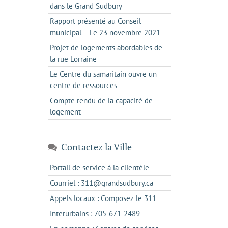
dans le Grand Sudbury
Rapport présenté au Conseil
municipal – Le 23 novembre 2021
Projet de logements abordables de
la rue Lorraine
Le Centre du samaritain ouvre un
centre de ressources
Compte rendu de la capacité de
logement
Contactez la Ville
s'ouvre
Portail de service à la clientèle
dans
s'ouvre
Courriel : 311@grandsudbury.ca
un
dans
s'ouvre
Appels locaux : Composez le 311
nouvel
votre
dans
onglet
s'ouvre
Interurbains : 705-671-2489
client
un
dans
de