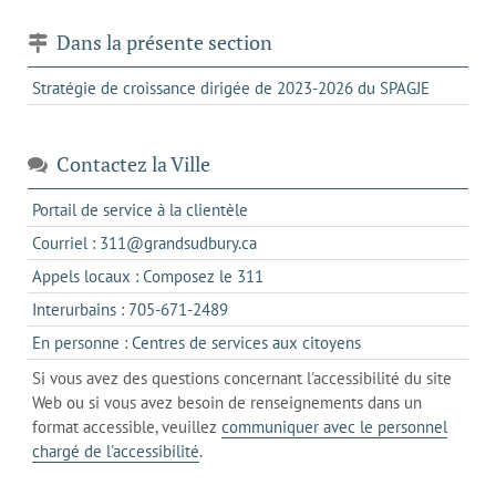
Dans la présente section
Stratégie de croissance dirigée de 2023-2026 du SPAGJE
Contactez la Ville
s'ouvre
Portail de service à la clientèle
dans
s'ouvre
Courriel : 311@grandsudbury.ca
un
dans
s'ouvre
Appels locaux : Composez le 311
nouvel
votre
dans
onglet
s'ouvre
Interurbains : 705-671-2489
client
un
dans
de
s'ouvre
En personne : Centres de services aux citoyens
client
un
messagerie
dans
de
Si vous avez des questions concernant l'accessibilité du site
client
l'onglet
votre
Web ou si vous avez besoin de renseignements dans un
de
actuel
téléphone
format accessible, veuillez
communiquer avec le personnel
votre
chargé de l'accessibilité
.
téléphone