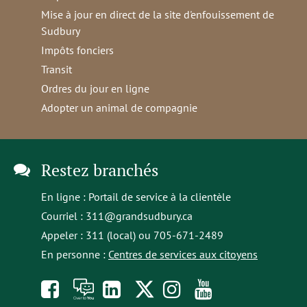
Mise à jour en direct de la site d'enfouissement de
Sudbury
Impôts fonciers
Transit
Ordres du jour en ligne
Adopter un animal de compagnie
Restez branchés
En ligne :
Portail de service à la clientèle
Courriel :
311@grandsudbury.ca
Appeler : 311 (local) ou 705-671-2489
En personne :
Centres de services aux citoyens
Like
À
opens
Follow
Follow
Subscribe