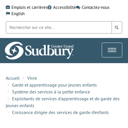
Skip
Emplois et carrières
Accessibilité
Contactez-nous
to
English
content
Recherche
Rech
par
mot-
dans
clé:
le
Toggle
Gra
navigat
Sud
Accueil
Vivre
Garde et apprentissage pour jeunes enfants
Système des services à la petite enfance
Exploitants de services d'apprentissage et de garde des
jeunes enfants
Croissance dirigée des services de garde d'enfants