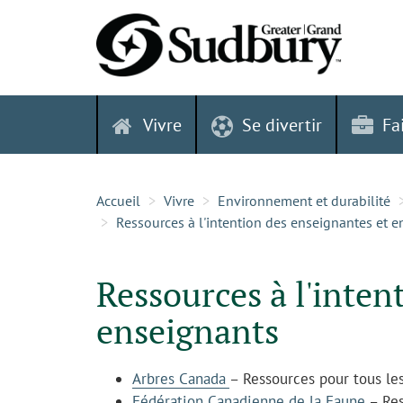
Skip
to
content
Vivre
Se divertir
Fa
Accueil
Vivre
Environnement et durabilité
Ressources à l'intention des enseignantes et 
Ressources à l'inten
enseignants
Arbres Canada
– Ressources pour tous le
Fédération Canadienne de la Faune
– Res