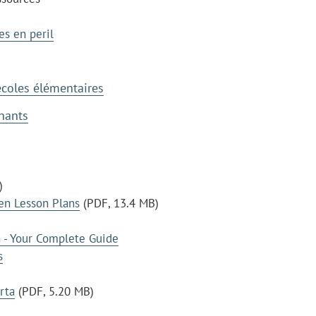
s en peril
écoles élémentaires
nants
)
en Lesson Plans
(PDF, 13.4 MB)
n - Your Complete Guide
s
rta
(PDF, 5.20 MB)