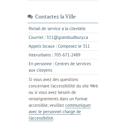
Contactez la Ville
s'ouvre
Portail de service à la clientèle
dans
s'ouvre
Courriel : 311@grandsudbury.ca
un
dans
s'ouvre
Appels locaux : Composez le 311
nouvel
votre
dans
onglet
s'ouvre
Interurbains : 705-671-2489
client
un
dans
de
En personne : Centres de services
client
un
messagerie
s'ouvre
aux citoyens
de
client
dans
votre
Si vous avez des questions
de
l'onglet
téléphone
concernant l'accessibilité du site Web
votre
actuel
ou si vous avez besoin de
téléphone
renseignements dans un format
accessible, veuillez
communiquer
avec le personnel chargé de
l'accessibilité
.