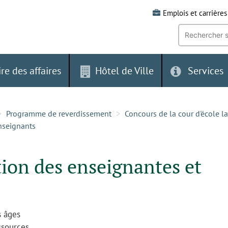
Emplois et carrières
Recherche
par
mot-
clé:
ire des affaires
Hôtel de Ville
Services
Programme de reverdissement
Concours de la cour d'école la
enseignants
tion des enseignantes et
s âges
sources