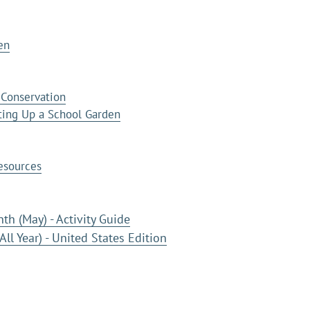
en
 Conservation
ting Up a School Garden
esources
h (May) - Activity Guide
All Year) - United States Edition