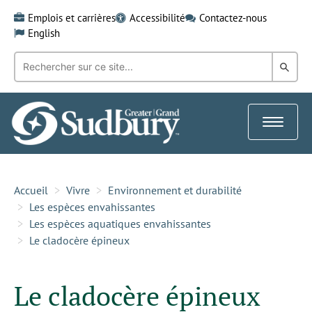
Skip
Emplois et carrières
Accessibilité
Contactez-nous
to
English
content
Recherche
Rech
par
mot-
dans
clé:
le
Toggle
Gra
navigat
Sud
Accueil
Vivre
Environnement et durabilité
Les espèces envahissantes
Les espèces aquatiques envahissantes
Le cladocère épineux
Le cladocère épineux