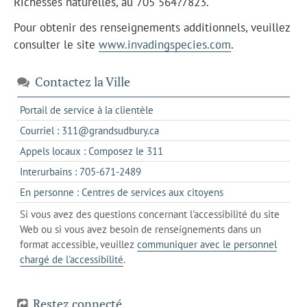
Richesses naturelles, au 705 564?7823.
Pour obtenir des renseignements additionnels, veuillez
consulter le site
www.invadingspecies.com
.
Contactez la Ville
s'ouvre
Portail de service à la clientèle
dans
s'ouvre
Courriel : 311@grandsudbury.ca
un
dans
s'ouvre
Appels locaux : Composez le 311
nouvel
votre
dans
onglet
s'ouvre
Interurbains : 705-671-2489
client
un
dans
de
s'ouvre
En personne : Centres de services aux citoyens
client
un
messagerie
dans
de
Si vous avez des questions concernant l'accessibilité du site
client
l'onglet
votre
Web ou si vous avez besoin de renseignements dans un
de
actuel
téléphone
format accessible, veuillez
communiquer avec le personnel
votre
chargé de l'accessibilité
.
téléphone
Restez connecté