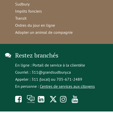
Sudbury
Impôts fonciers
Transit
Ordres du jour en ligne
Adopter un animal de compagnie
Restez branchés
En ligne :
Portail de service à la clientèle
Courriel :
311@grandsudbury.ca
Appeler : 311 (local) ou 705-671-2489
En personne :
Centres de services aux citoyens
Like
À
opens
Follow
Follow
Subscribe
us
toi
in
us
us
to