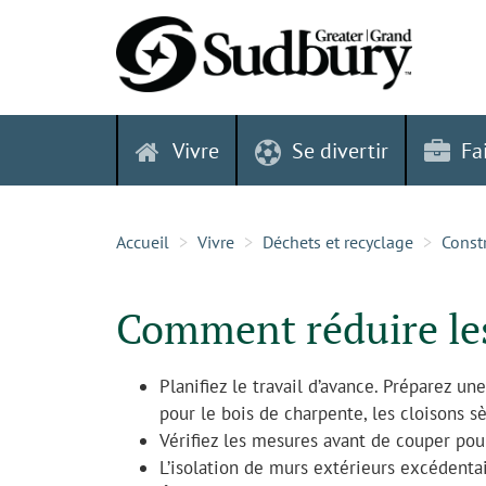
Skip
to
content
Vivre
Se divertir
Fa
Accueil
Vivre
Déchets et recyclage
Const
Comment réduire le
Planifiez le travail d’avance. Préparez u
pour le bois de charpente, les cloisons s
Vérifiez les mesures avant de couper pou
L’isolation de murs extérieurs excédentai