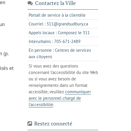
 en
Contactez la Ville
s'ouvre
Portail de service à la clientèle
dans
s'ouvre
’un
Courriel : 311@grandsudbury.ca
un
dans
s'ouvre
Appels locaux : Composez le 311
nouvel
votre
dans
onglet
s'ouvre
Interurbains : 705-671-2489
client
un
dans
de
En personne : Centres de services
client
 (p.
un
messagerie
s'ouvre
aux citoyens
de
client
dans
votre
Si vous avez des questions
de
isés et
l'onglet
téléphone
concernant l'accessibilité du site Web
votre
actuel
ou si vous avez besoin de
téléphone
renseignements dans un format
accessible, veuillez
communiquer
avec le personnel chargé de
l'accessibilité
.
Restez connecté