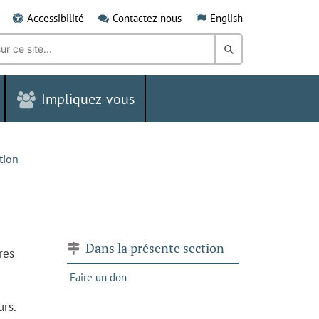
Accessibilité
Contactez-nous
English
Rechercher
dans
Impliquez-vous
le
Grand
Sudbury
ction
Dans la présente section
res
Faire un don
urs.