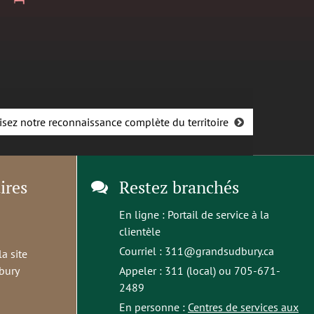
isez notre reconnaissance complète du territoire
ires
Restez branchés
En ligne :
Portail de service à la
clientèle
Courriel :
311@grandsudbury.ca
la site
bury
Appeler : 311 (local) ou 705-671-
2489
En personne :
Centres de services aux