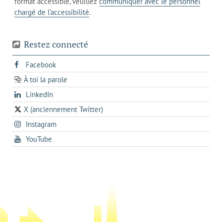
format accessible, veuillez
communiquer avec le personnel
votre
chargé de l'accessibilité
.
téléphone
Restez connecté
s'ouvre
Facebook
dans
À toi la parole
opens
un
opens
LinkedIn
in
nouvel
in
a
onglet
X (anciennement Twitter)
s'ouvre
a
new
s'ouvre
Instagram
dans
new
tab
dans
un
tab
s'ouvre
YouTube
un
nouvel
dans
nouvel
onglet
un
onglet
nouvel
onglet