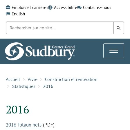
Skip
Emplois et carrières
Accessibilité
Contactez-nous
to
English
content
Recherche
Rech
par
mot-
dans
clé:
le
Toggle
Gra
navigat
Sud
Accueil
Vivre
Construction et rénovation
Statistiques
2016
2016
2016 Totaux nets
(PDF)