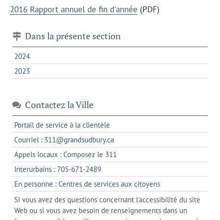
2016 Rapport annuel de fin d'année
(PDF)
Dans la présente section
2024
2023
Contactez la Ville
s'ouvre
Portail de service à la clientèle
dans
s'ouvre
Courriel : 311@grandsudbury.ca
un
dans
s'ouvre
Appels locaux : Composez le 311
nouvel
votre
dans
onglet
s'ouvre
Interurbains : 705-671-2489
client
un
dans
de
s'ouvre
En personne : Centres de services aux citoyens
client
un
messagerie
dans
de
Si vous avez des questions concernant l'accessibilité du site
client
l'onglet
votre
Web ou si vous avez besoin de renseignements dans un
de
actuel
téléphone