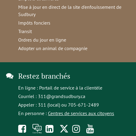
Mise à jour en direct de la site d'enfouissement de
Sudbury
Impôts fonciers
Transit
Ordres du jour en ligne
Adopter un animal de compagnie
Restez branchés
En ligne :
Portail de service à la clientèle
Courriel :
311@grandsudbury.ca
Appeler : 311 (local) ou 705-671-2489
En personne :
Centres de services aux citoyens
Like
À
opens
Follow
Follow
Subscribe