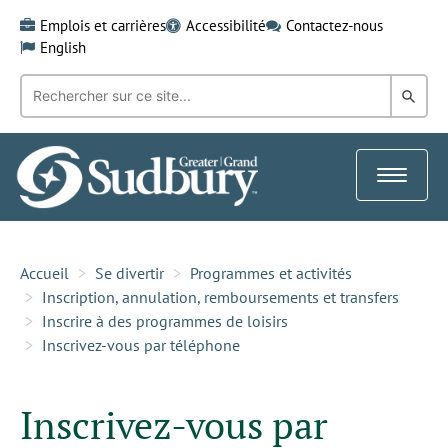
Skip
Emplois et carrières
Accessibilité
Contactez-nous
to
English
content
Recherche
Rech
par
mot-
dans
clé:
le
Toggle
Gra
navigat
Sud
Accueil
Se divertir
Programmes et activités
Inscription, annulation, remboursements et transfers
Inscrire à des programmes de loisirs
Inscrivez-vous par téléphone
Inscrivez-vous par