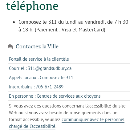
téléphone
Composez le 311 du lundi au vendredi, de 7 h 30
à 18 h. (Paiement : Visa et MasterCard)
Contactez la Ville
s'ouvre
Portail de service à la clientèle
dans
s'ouvre
Courriel : 311@grandsudbury.ca
un
dans
s'ouvre
Appels locaux : Composez le 311
nouvel
votre
dans
onglet
s'ouvre
Interurbains : 705-671-2489
client
un
dans
de
s'ouvre
En personne : Centres de services aux citoyens
client
un
messagerie
dans
de
Si vous avez des questions concernant l'accessibilité du site
client
l'onglet
votre
Web ou si vous avez besoin de renseignements dans un
de
actuel
téléphone
format accessible, veuillez
communiquer avec le personnel
votre
chargé de l'accessibilité
.
téléphone