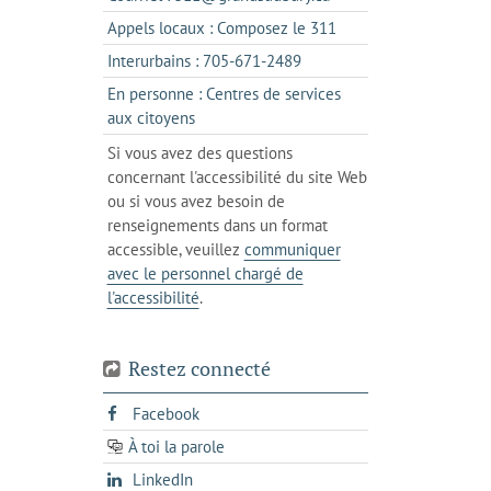
un
dans
s'ouvre
Appels locaux : Composez le 311
nouvel
votre
dans
onglet
s'ouvre
Interurbains : 705-671-2489
client
un
dans
de
En personne : Centres de services
client
un
messagerie
s'ouvre
aux citoyens
de
client
dans
votre
Si vous avez des questions
de
l'onglet
téléphone
concernant l'accessibilité du site Web
votre
actuel
ou si vous avez besoin de
téléphone
renseignements dans un format
accessible, veuillez
communiquer
avec le personnel chargé de
l'accessibilité
.
Restez connecté
s'ouvre
Facebook
dans
À toi la parole
opens
un
opens
LinkedIn
in
nouvel