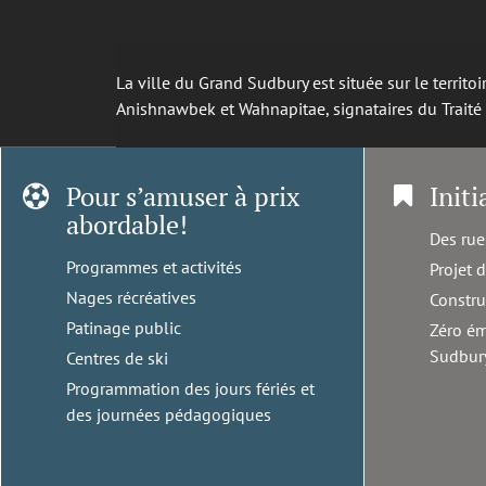
La ville du Grand Sudbury est située sur le territ
Anishnawbek et Wahnapitae, signataires du Trait
Pour s’amuser à prix
Initi
abordable!
Des rue
Programmes et activités
Projet 
Nages récréatives
Constru
Patinage public
Zéro ém
Sudbur
Centres de ski
Programmation des jours fériés et
des journées pédagogiques