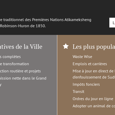
oire traditionnel des Premières Nations Atikameksheng
L
é Robinson-Huron de 1850.
atives de la Ville
Les plus popula
s complètes
Waste Wise
de transformation
Emplois et carrières
ction routière et projets
Mise à jour en direct de 
d'enfouissement de Sud
ission nette dans le Grand
y
Impôts fonciers
Transit
Ordres du jour en ligne
Adopter un animal de 