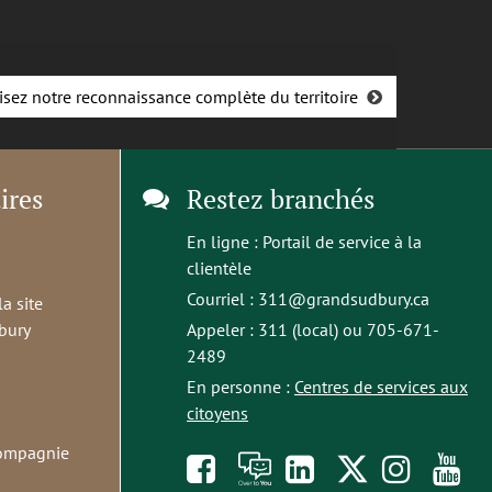
isez notre reconnaissance complète du territoire
ires
Restez branchés
En ligne :
Portail de service à la
clientèle
Courriel :
311@grandsudbury.ca
la site
bury
Appeler : 311 (local) ou 705-671-
2489
En personne :
Centres de services aux
citoyens
compagnie
Like
À
opens
Follow
Foll
S