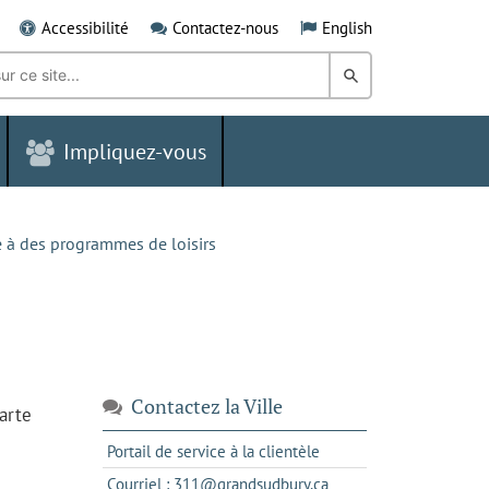
Accessibilité
Contactez-nous
English
Rechercher
dans
Impliquez-vous
le
Grand
Sudbury
e à des programmes de loisirs
Contactez la Ville
arte
s'ouvre
Portail de service à la clientèle
dans
s'ouvre
Courriel : 311@grandsudbury.ca