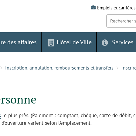
Emplois et carrières
Recherche
par
mot-
clé:
ire des affaires
Hôtel de Ville
Services
Inscription, annulation, remboursements et transfers
Inscrir
ersonne
s
le plus près. (Paiement : comptant, chèque, carte de débit, c
s d’ouverture varient selon l’emplacement.