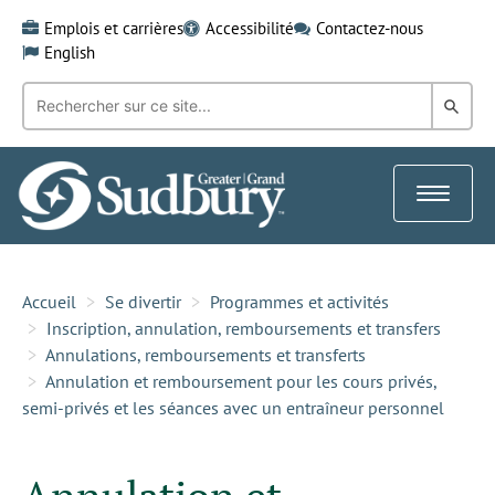
Skip
Emplois et carrières
Accessibilité
Contactez-nous
to
English
content
Recherche
Rech
par
mot-
dans
clé:
le
Toggle
Gra
navigat
Sud
Accueil
Se divertir
Programmes et activités
Inscription, annulation, remboursements et transfers
Annulations, remboursements et transferts
Annulation et remboursement pour les cours privés,
semi-privés et les séances avec un entraîneur personnel