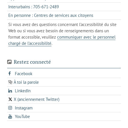
votre
dans
onglet
s'ouvre
Interurbains : 705-671-2489
client
un
dans
de
s'ouvre
En personne : Centres de services aux citoyens
client
un
messagerie
dans
de
Si vous avez des questions concernant l'accessibilité du site
client
l'onglet
votre
Web ou si vous avez besoin de renseignements dans un
de
actuel
téléphone
format accessible, veuillez
communiquer avec le personnel
votre
chargé de l'accessibilité
.
téléphone
Restez connecté
s'ouvre
Facebook
dans
À toi la parole
opens
un
opens
LinkedIn
in
nouvel
in
a
onglet
X (anciennement Twitter)
s'ouvre
a
new
s'ouvre
Instagram
dans
new
tab
dans
un
tab
s'ouvre
YouTube
un
nouvel
dans
nouvel
onglet