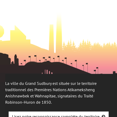
un
onglet
nouvel
onglet
La ville du Grand Sudbury est située sur le territoire
traditionnel des Premières Nations Atikameksheng
Anishnawbek et Wahnapitae, signataires du Traité
Robinson-Huron de 1850.
Lisez notre reconnaissance complète du territoire