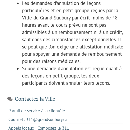
Les demandes d’annulation de leçons
particulières et en petit groupe reçues par la
Ville du Grand Sudbury par écrit moins de 48
heures avant le cours prévu ne sont pas
admissibles à un remboursement ni à un crédit,
sauf dans des circonstances exceptionnelles. Il
se peut que l’on exige une attestation médicale
pour appuyer une demande de remboursement
pour des raisons médicales.
Si une demande d’annulation est reçue quant à
des leçons en petit groupe, les deux
participants doivent annuler leurs leçons.
Contactez la Ville
s'ouvre
Portail de service à la clientèle
dans
s'ouvre
Courriel : 311@grandsudbury.ca
un
dans
s'ouvre
Appels locaux : Composez le 311
nouvel