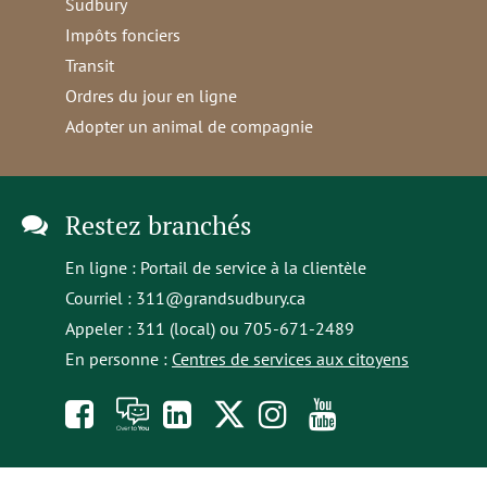
Sudbury
Impôts fonciers
Transit
Ordres du jour en ligne
Adopter un animal de compagnie
Restez branchés
En ligne :
Portail de service à la clientèle
Courriel :
311@grandsudbury.ca
Appeler : 311 (local) ou 705-671-2489
En personne :
Centres de services aux citoyens
Like
À
opens
Follow
Follow
Subscribe
us
toi
in
us
us
to