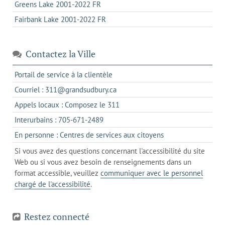
Greens Lake 2001-2022 FR
Fairbank Lake 2001-2022 FR
Contactez la Ville
s'ouvre
Portail de service à la clientèle
dans
s'ouvre
Courriel : 311@grandsudbury.ca
un
dans
s'ouvre
Appels locaux : Composez le 311
nouvel
votre
dans
onglet
s'ouvre
Interurbains : 705-671-2489
client
un
dans
de
s'ouvre
En personne : Centres de services aux citoyens
client
un
messagerie
dans
de
Si vous avez des questions concernant l'accessibilité du site
client
l'onglet
votre
Web ou si vous avez besoin de renseignements dans un
de
actuel
téléphone
format accessible, veuillez
communiquer avec le personnel
votre
chargé de l'accessibilité
.
téléphone
Restez connecté