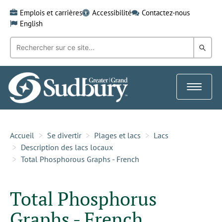
Skip
Emplois et carrières
Accessibilité
Contactez-nous
to
English
content
Recherche
Rech
par
mot-
dans
clé:
le
Toggle
Gra
navigat
Sud
Accueil
Se divertir
Plages et lacs
Lacs
Description des lacs locaux
Total Phosphorous Graphs - French
Total Phosphorus
Graphs - French