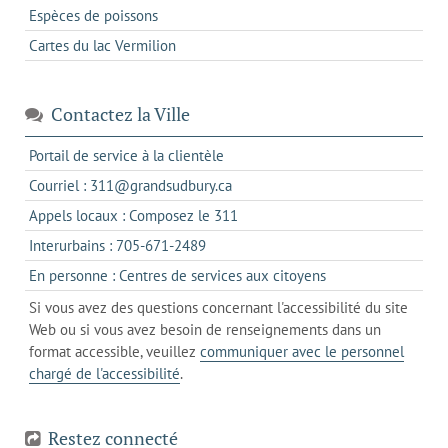
Espèces de poissons
Cartes du lac Vermilion
Contactez la Ville
s'ouvre
Portail de service à la clientèle
dans
s'ouvre
Courriel : 311@grandsudbury.ca
un
dans
s'ouvre
Appels locaux : Composez le 311
nouvel
votre
dans
onglet
s'ouvre
Interurbains : 705-671-2489
client
un
dans
de
s'ouvre
En personne : Centres de services aux citoyens
client
un
messagerie
dans
de
Si vous avez des questions concernant l'accessibilité du site
client
l'onglet
votre
Web ou si vous avez besoin de renseignements dans un
de
actuel
téléphone
format accessible, veuillez
communiquer avec le personnel
votre
chargé de l'accessibilité
.
téléphone
Restez connecté