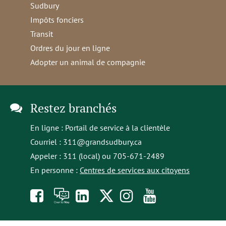
Sudbury
Impôts fonciers
Transit
Ordres du jour en ligne
Adopter un animal de compagnie
Restez branchés
En ligne :
Portail de service à la clientèle
Courriel :
311@grandsudbury.ca
Appeler : 311 (local) ou 705-671-2489
En personne :
Centres de services aux citoyens
Like
À
opens
Follow
Follow
Subscribe
us
toi
in
us
us
to