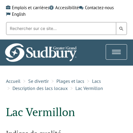
Skip
Emplois et carrières
Accessibilité
Contactez-nous
to
English
content
Recherche
Rech
par
mot-
dans
clé:
le
Toggle
Gra
navigat
Sud
Accueil
Se divertir
Plages et lacs
Lacs
Description des lacs locaux
Lac Vermillon
Lac Vermillon