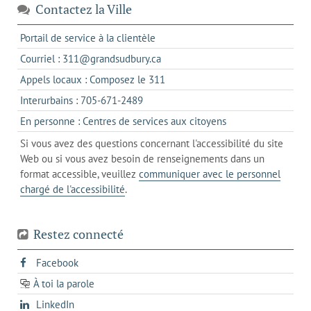
Contactez la Ville
s'ouvre
Portail de service à la clientèle
dans
s'ouvre
Courriel : 311@grandsudbury.ca
un
dans
s'ouvre
Appels locaux : Composez le 311
nouvel
votre
dans
onglet
s'ouvre
Interurbains : 705-671-2489
client
un
dans
de
s'ouvre
En personne : Centres de services aux citoyens
client
un
messagerie
dans
de
Si vous avez des questions concernant l'accessibilité du site
client
l'onglet
votre
Web ou si vous avez besoin de renseignements dans un
de
actuel
téléphone
format accessible, veuillez
communiquer avec le personnel
votre
chargé de l'accessibilité
.
téléphone
Restez connecté
s'ouvre
Facebook
dans
À toi la parole
opens
un
opens
LinkedIn
in
nouvel