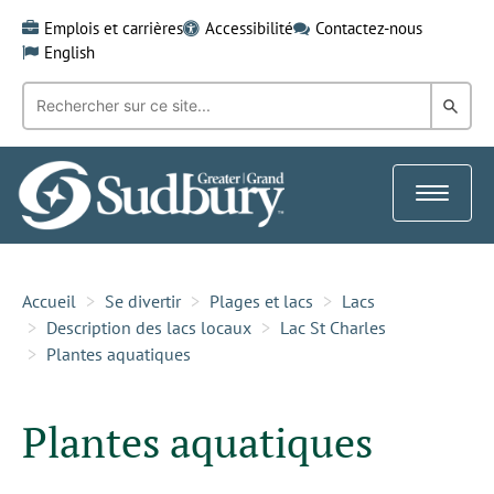
Skip
Emplois et carrières
Accessibilité
Contactez-nous
to
English
content
Recherche
Rech
par
mot-
dans
clé:
le
Toggle
Gra
navigat
Sud
Accueil
Se divertir
Plages et lacs
Lacs
Description des lacs locaux
Lac St Charles
Plantes aquatiques
Plantes aquatiques