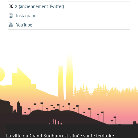
in
a
onglet
X (anciennement Twitter)
s'ouvre
a
new
s'ouvre
Instagram
dans
new
tab
dans
un
tab
s'ouvre
YouTube
un
nouvel
dans
nouvel
onglet
un
onglet
nouvel
onglet
La ville du Grand Sudbury est située sur le territoire