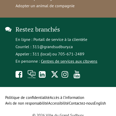
Adopter un animal de compagnie
Restez branchés
En ligne :
Portail de service à la clientèle
Courriel :
311@grandsudbury.ca
Appeler : 311 (local) ou 705-671-2489
En personne :
Centres de services aux citoyens
Like
À
opens
Follow
Follow
Subscribe
us
toi
in
us
us
to
on
la
a
on
on
our
Politique de confidentialité
Accès à l’information
Avis de non responsabilité
Accessibilité
Contactez-nous
English
Facebook
parole
new
Twitter
Instagram
YouTube
© 2026 Ville du Grand Sudbury