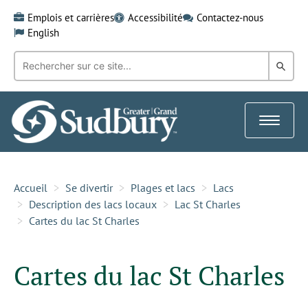
Skip
Emplois et carrières
Accessibilité
Contactez-nous
to
English
content
Recherche
Rech
par
mot-
dans
clé:
le
Toggle
Gra
navigat
Sud
Accueil
Se divertir
Plages et lacs
Lacs
Description des lacs locaux
Lac St Charles
Cartes du lac St Charles
Cartes du lac St Charles