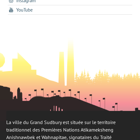
s'ouvre
Instagram
dans
new
tab
dans
un
tab
s'ouvre
YouTube
un
nouvel
dans
nouvel
onglet
un
onglet
nouvel
onglet
La ville du Grand Sudbury est située sur le territoire
traditionnel des Premières Nations Atikameksheng
Anishnawbek et Wahnapitae, signataires du Traité