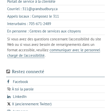
s'ouvre
Portail de service à la clientèle
dans
s'ouvre
Courriel : 311@grandsudbury.ca
un
dans
s'ouvre
Appels locaux : Composez le 311
nouvel
votre
dans
onglet
s'ouvre
Interurbains : 705-671-2489
client
un
dans
de
s'ouvre
En personne : Centres de services aux citoyens
client
un
messagerie
dans
de
Si vous avez des questions concernant l'accessibilité du site
client
l'onglet
votre
Web ou si vous avez besoin de renseignements dans un
de
actuel
téléphone
format accessible, veuillez
communiquer avec le personnel
votre
chargé de l'accessibilité
.
téléphone
Restez connecté
s'ouvre
Facebook
dans
À toi la parole
opens
un
opens
LinkedIn
in
nouvel
in
a
onglet
X (anciennement Twitter)
s'ouvre
a
new