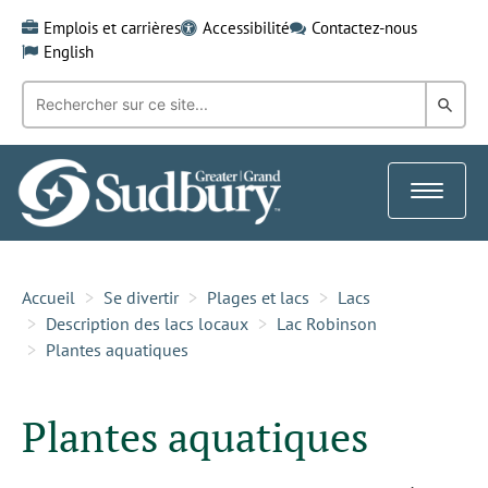
Skip
Emplois et carrières
Accessibilité
Contactez-nous
to
English
content
Recherche
Rech
par
mot-
dans
clé:
le
Toggle
Gra
navigat
Sud
Accueil
Se divertir
Plages et lacs
Lacs
Description des lacs locaux
Lac Robinson
Plantes aquatiques
Plantes aquatiques