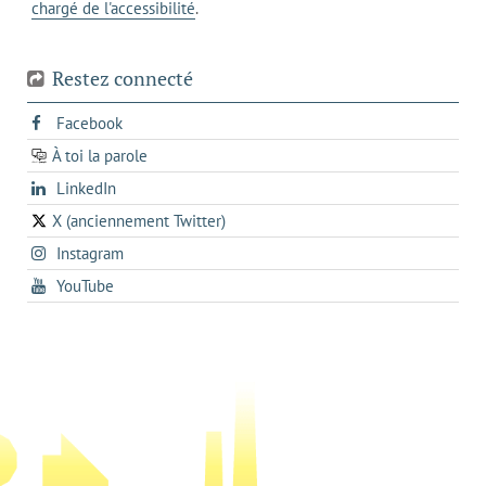
chargé de l'accessibilité
.
téléphone
Restez connecté
s'ouvre
Facebook
dans
À toi la parole
opens
un
opens
LinkedIn
in
nouvel
in
a
onglet
X (anciennement Twitter)
s'ouvre
a
new
s'ouvre
Instagram
dans
new
tab
dans
un
tab
s'ouvre
YouTube
un
nouvel
dans
nouvel
onglet
un
onglet
nouvel
onglet