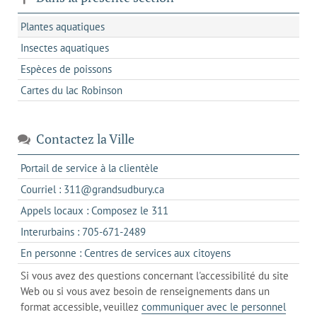
Plantes aquatiques
Insectes aquatiques
Espèces de poissons
Cartes du lac Robinson
Contactez la Ville
s'ouvre
Portail de service à la clientèle
dans
s'ouvre
Courriel : 311@grandsudbury.ca
un
dans
s'ouvre
Appels locaux : Composez le 311
nouvel
votre
dans
onglet
s'ouvre
Interurbains : 705-671-2489
client
un
dans
de
s'ouvre
En personne : Centres de services aux citoyens
client
un
messagerie
dans
de
Si vous avez des questions concernant l'accessibilité du site
client
l'onglet
votre
Web ou si vous avez besoin de renseignements dans un
de
actuel
téléphone
format accessible, veuillez
communiquer avec le personnel
votre