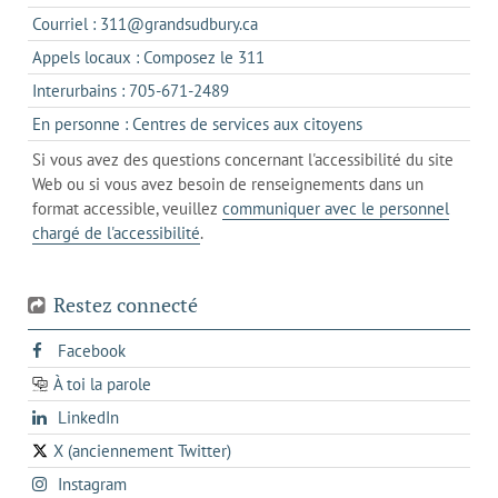
dans
s'ouvre
Courriel : 311@grandsudbury.ca
un
dans
s'ouvre
Appels locaux : Composez le 311
nouvel
votre
dans
onglet
s'ouvre
Interurbains : 705-671-2489
client
un
dans
de
s'ouvre
En personne : Centres de services aux citoyens
client
un
messagerie
dans
de
Si vous avez des questions concernant l'accessibilité du site
client
l'onglet
votre
Web ou si vous avez besoin de renseignements dans un
de
actuel
téléphone
format accessible, veuillez
communiquer avec le personnel
votre
chargé de l'accessibilité
.
téléphone
Restez connecté
s'ouvre
Facebook
dans
À toi la parole
opens
un
opens
LinkedIn
in
nouvel
in
a
onglet
X (anciennement Twitter)
s'ouvre
a
new
s'ouvre
Instagram
dans
new
tab