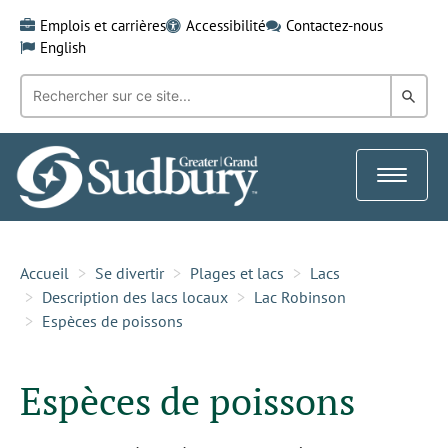
Skip
Emplois et carrières
Accessibilité
Contactez-nous
to
English
content
Recherche
Rech
par
mot-
dans
clé:
le
Toggle
Gra
navigat
Sud
Accueil
Se divertir
Plages et lacs
Lacs
Description des lacs locaux
Lac Robinson
Espèces de poissons
Espèces de poissons