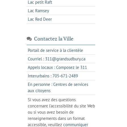
Lac petit Raft
Lac Ramsey
Lac Red Deer
Contactez la Ville
s'ouvre
Portail de service à la clientèle
dans
s'ouvre
Courriel : 311@grandsudbury.ca
un
dans
s'ouvre
Appels locaux : Composez le 311
nouvel
votre
dans
onglet
s'ouvre
Interurbains : 705-671-2489
client
un
dans
de
En personne : Centres de services
client
un
messagerie
s'ouvre
aux citoyens
de
client
dans
votre
Si vous avez des questions
de
l'onglet
téléphone
concernant l'accessibilité du site Web
votre
actuel
ou si vous avez besoin de
téléphone
renseignements dans un format
accessible, veuillez
communiquer