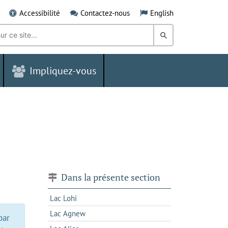
Accessibilité
Contactez-nous
English
Rechercher
dans
Impliquez-vous
le
Grand
Sudbury
Dans la présente section
Lac Lohi
Lac Agnew
par