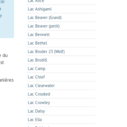
Lac Alice
lle
u
Lac Ashigami
e
Lac Beaver (Grand)
Lac Beaver (petit)
Lac Bennett
Lac Bethel
Lac Broder 23 (Wolf)
e du
Lac Brodill
st
Lac Camp
Lac Chief
anières
Lac Clearwater
Lac Crooked
Lac Crowley
Lac Daisy
Lac Ella