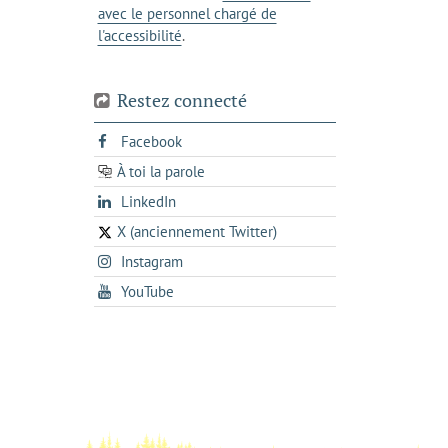
avec le personnel chargé de
l'accessibilité
.
Restez connecté
s'ouvre
Facebook
dans
À toi la parole
opens
un
opens
LinkedIn
in
nouvel
in
a
onglet
X (anciennement Twitter)
s'ouvre
a
new
s'ouvre
Instagram
dans
new
tab
dans
un
tab
s'ouvre
YouTube
un
nouvel
dans
nouvel
onglet
un
onglet
nouvel
onglet