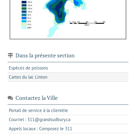
Dans la présente section
Espèces de poissons
Cartes du lac Linton
Contactez la Ville
s'ouvre
Portail de service à la clientèle
dans
s'ouvre
Courriel : 311@grandsudbury.ca
un
dans
s'ouvre
Appels locaux : Composez le 311
nouvel
votre
dans