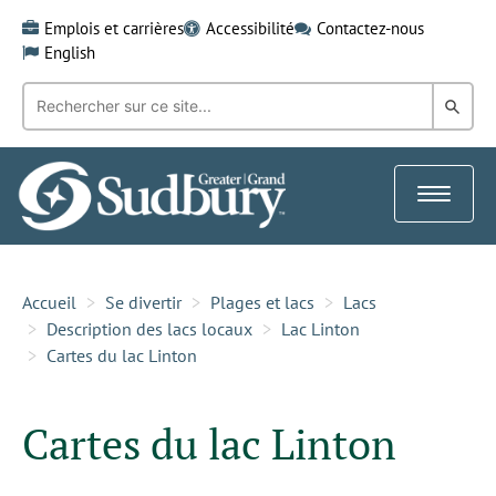
Skip
Emplois et carrières
Accessibilité
Contactez-nous
to
English
content
Recherche
Rech
par
mot-
dans
clé:
le
Toggle
Gra
navigat
Sud
Accueil
Se divertir
Plages et lacs
Lacs
Description des lacs locaux
Lac Linton
Cartes du lac Linton
Cartes du lac Linton