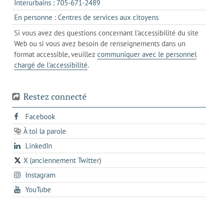
onglet
s'ouvre
Interurbains : 705-671-2489
client
un
dans
de
s'ouvre
En personne : Centres de services aux citoyens
client
un
messagerie
dans
de
Si vous avez des questions concernant l'accessibilité du site
client
l'onglet
votre
Web ou si vous avez besoin de renseignements dans un
de
actuel
téléphone
format accessible, veuillez
communiquer avec le personnel
votre
chargé de l'accessibilité
.
téléphone
Restez connecté
s'ouvre
Facebook
dans
À toi la parole
opens
un
opens
LinkedIn
in
nouvel
in
a
onglet
X (anciennement Twitter)
s'ouvre
a
new
s'ouvre
Instagram
dans
new
tab
dans
un
tab
s'ouvre
YouTube
un
nouvel
dans
nouvel
onglet
un
onglet