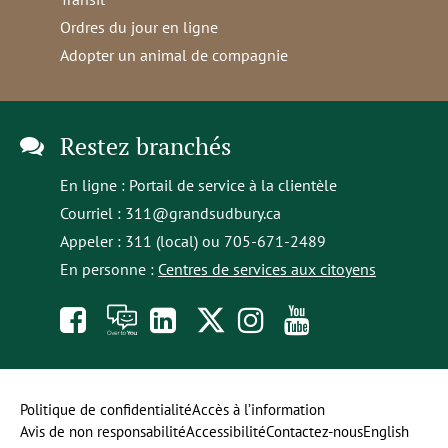
Ordres du jour en ligne
Adopter un animal de compagnie
Restez branchés
En ligne :
Portail de service à la clientèle
Courriel :
311@grandsudbury.ca
Appeler : 311 (local) ou 705-671-2489
En personne :
Centres de services aux citoyens
Like
À
opens
Follow
Follow
Subscribe
us
toi
in
us
us
to
on
la
a
on
on
our
Politique de confidentialité
Accès à l’information
Avis de non responsabilité
Accessibilité
Contactez-nous
English