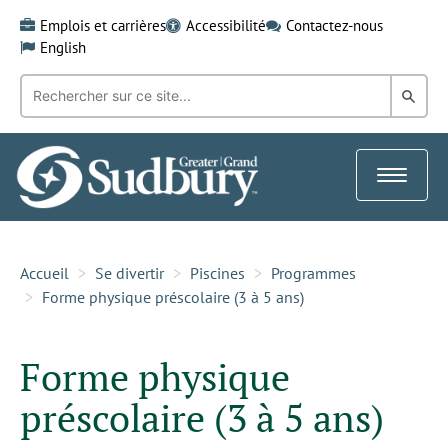
Skip
Emplois et carrières
Accessibilité
Contactez-nous
to
English
content
Recherche
Rech
par
mot-
dans
clé:
le
Toggle
Gra
navigat
Sud
Accueil
Se divertir
Piscines
Programmes
Forme physique préscolaire (3 à 5 ans)
Forme physique
préscolaire (3 à 5 ans)