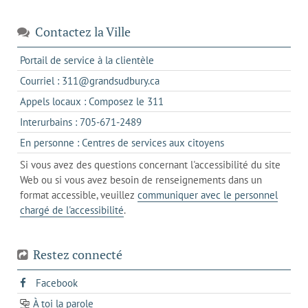
Contactez la Ville
s'ouvre
Portail de service à la clientèle
dans
s'ouvre
Courriel : 311@grandsudbury.ca
un
dans
s'ouvre
Appels locaux : Composez le 311
nouvel
votre
dans
onglet
s'ouvre
Interurbains : 705-671-2489
client
un
dans
de
s'ouvre
En personne : Centres de services aux citoyens
client
un
messagerie
dans
de
Si vous avez des questions concernant l'accessibilité du site
client
l'onglet
votre
Web ou si vous avez besoin de renseignements dans un
de
actuel
téléphone
format accessible, veuillez
communiquer avec le personnel
votre
chargé de l'accessibilité
.
téléphone
Restez connecté
s'ouvre
Facebook
dans
À toi la parole