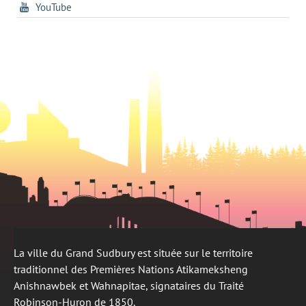
dans
un
tab
s'ouvre
YouTube
un
nouvel
dans
nouvel
onglet
un
onglet
nouvel
onglet
La ville du Grand Sudbury est située sur le territoire
traditionnel des Premières Nations Atikameksheng
Anishnawbek et Wahnapitae, signataires du Traité
Robinson-Huron de 1850.