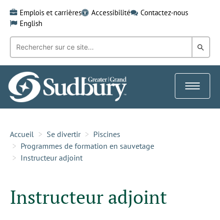
Skip
Emplois et carrières
Accessibilité
Contactez-nous
to
English
content
Recherche
Rech
par
mot-
dans
clé:
le
Toggle
Gra
navigat
Sud
Accueil
Se divertir
Piscines
Programmes de formation en sauvetage
Instructeur adjoint
Instructeur adjoint