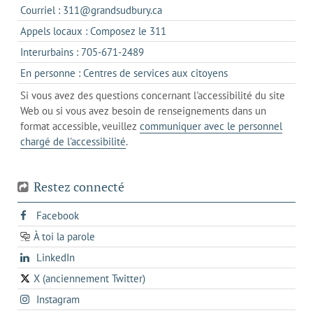
dans
s'ouvre
Courriel : 311@grandsudbury.ca
un
dans
s'ouvre
Appels locaux : Composez le 311
nouvel
votre
dans
onglet
s'ouvre
Interurbains : 705-671-2489
client
un
dans
de
s'ouvre
En personne : Centres de services aux citoyens
client
un
messagerie
dans
de
Si vous avez des questions concernant l'accessibilité du site
client
l'onglet
votre
Web ou si vous avez besoin de renseignements dans un
de
actuel
téléphone
format accessible, veuillez
communiquer avec le personnel
votre
chargé de l'accessibilité
.
téléphone
Restez connecté
s'ouvre
Facebook
dans
À toi la parole
opens
un
opens
LinkedIn
in
nouvel
in
a
onglet
X (anciennement Twitter)
s'ouvre
a
new
s'ouvre
Instagram
dans
new
tab