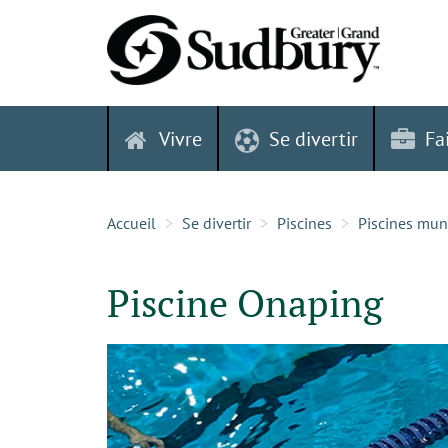
Skip
to
content
Vivre
Se divertir
Fa
Accueil
Se divertir
Piscines
Piscines mun
Piscine Onaping