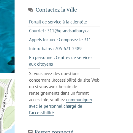
Contactez la Ville
s'ouvre
Portail de service à la clientèle
dans
s'ouvre
Courriel : 311@grandsudbury.ca
un
dans
s'ouvre
Appels locaux : Composez le 311
nouvel
votre
dans
onglet
s'ouvre
Interurbains : 705-671-2489
client
un
dans
de
En personne : Centres de services
client
un
messagerie
s'ouvre
aux citoyens
de
client
dans
votre
Si vous avez des questions
de
l'onglet
téléphone
concernant l'accessibilité du site Web
votre
actuel
ou si vous avez besoin de
téléphone
renseignements dans un format
accessible, veuillez
communiquer
avec le personnel chargé de
l'accessibilité
.
Restez connecté