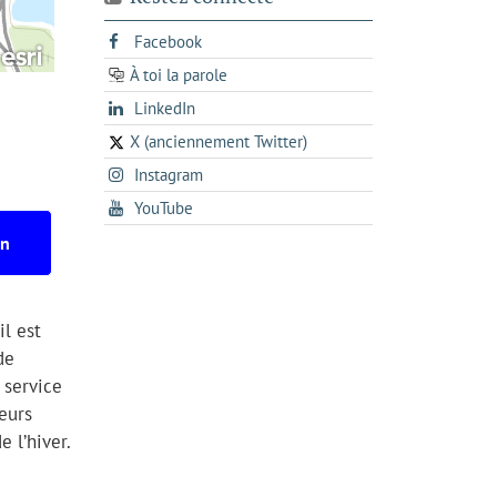
s'ouvre
Facebook
dans
À toi la parole
opens
un
opens
LinkedIn
in
nouvel
in
a
onglet
X (anciennement Twitter)
s'ouvre
a
new
s'ouvre
Instagram
dans
new
tab
dans
un
tab
s'ouvre
YouTube
un
nouvel
dans
on
nouvel
onglet
un
onglet
nouvel
onglet
il est
de
 service
eurs
e l’hiver.