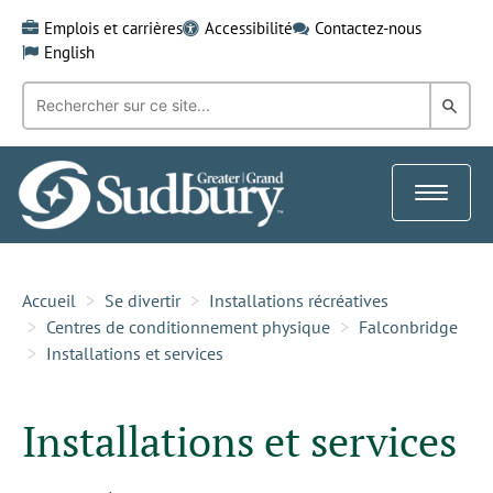
Skip
Emplois et carrières
Accessibilité
Contactez-nous
to
English
content
Recherche
Rech
par
mot-
dans
clé:
le
Toggle
Gra
navigat
Sud
Accueil
Se divertir
Installations récréatives
Centres de conditionnement physique
Falconbridge
Installations et services
Installations et services