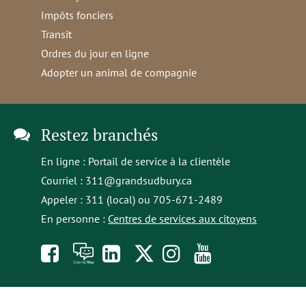
Impôts fonciers
Transit
Ordres du jour en ligne
Adopter un animal de compagnie
Restez branchés
En ligne :
Portail de service à la clientèle
Courriel :
311@grandsudbury.ca
Appeler : 311 (local) ou 705-671-2489
En personne :
Centres de services aux citoyens
Like
À
opens
Follow
Follow
Subscribe
us
toi
in
us
us
to