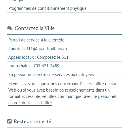
Programmes de conditionnement physique
Contactez la Ville
s'ouvre
Portail de service à la clientèle
dans
s'ouvre
Courriel : 311@grandsudbury.ca
un
dans
s'ouvre
Appels locaux : Composez le 311
nouvel
votre
dans
onglet
s'ouvre
Interurbains : 705-671-2489
client
un
dans
de
s'ouvre
En personne : Centres de services aux citoyens
client
un
messagerie
dans
de
Si vous avez des questions concernant l'accessibilité du site
client
l'onglet
votre
Web ou si vous avez besoin de renseignements dans un
de
actuel
téléphone
format accessible, veuillez
communiquer avec le personnel
votre
chargé de l'accessibilité
.
téléphone
Restez connecté