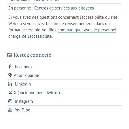
client
un
dans
de
s'ouvre
En personne : Centres de services aux citoyens
client
un
messagerie
dans
de
Si vous avez des questions concernant l'accessibilité du site
client
l'onglet
votre
Web ou si vous avez besoin de renseignements dans un
de
actuel
téléphone
format accessible, veuillez
communiquer avec le personnel
votre
chargé de l'accessibilité
.
téléphone
Restez connecté
s'ouvre
Facebook
dans
À toi la parole
opens
un
opens
LinkedIn
in
nouvel
in
a
onglet
X (anciennement Twitter)
s'ouvre
a
new
s'ouvre
Instagram
dans
new
tab
dans
un
tab
s'ouvre
YouTube
un
nouvel
dans
nouvel
onglet
un
onglet
nouvel