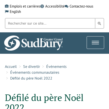
Skip
Emplois et carrières
Accessibilité
Contactez-nous
to
English
content
Recherche
Rech
par
mot-
dans
clé:
le
Toggle
Gra
navigat
Sud
Accueil
Se divertir
Événements
Événements communautaires
Défilé du père Noël 2022
Défilé du père Noël
2022