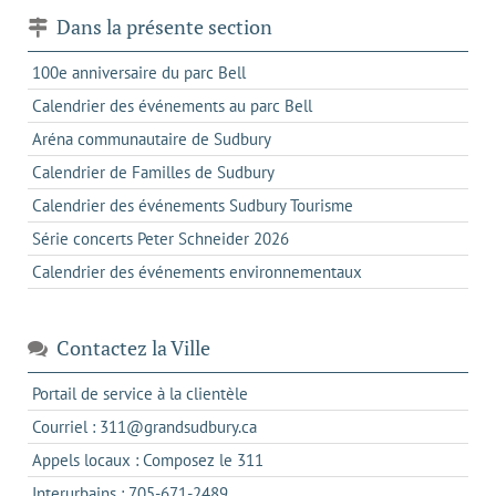
Dans la présente section
100e anniversaire du parc Bell
Calendrier des événements au parc Bell
Aréna communautaire de Sudbury
Calendrier de Familles de Sudbury
Calendrier des événements Sudbury Tourisme
Série concerts Peter Schneider 2026
Calendrier des événements environnementaux
Contactez la Ville
s'ouvre
Portail de service à la clientèle
dans
s'ouvre
Courriel : 311@grandsudbury.ca
un
dans
s'ouvre
Appels locaux : Composez le 311
nouvel
votre
dans
onglet
s'ouvre
Interurbains : 705-671-2489