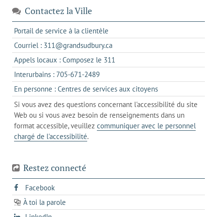
Contactez la Ville
s'ouvre
Portail de service à la clientèle
dans
s'ouvre
Courriel : 311@grandsudbury.ca
un
dans
s'ouvre
Appels locaux : Composez le 311
nouvel
votre
dans
onglet
s'ouvre
Interurbains : 705-671-2489
client
un
dans
de
s'ouvre
En personne : Centres de services aux citoyens
client
un
messagerie
dans
de
Si vous avez des questions concernant l'accessibilité du site
client
l'onglet
votre
Web ou si vous avez besoin de renseignements dans un
de
actuel
téléphone
format accessible, veuillez
communiquer avec le personnel
votre
chargé de l'accessibilité
.
téléphone
Restez connecté
s'ouvre
Facebook
dans
À toi la parole
opens
un
opens
LinkedIn