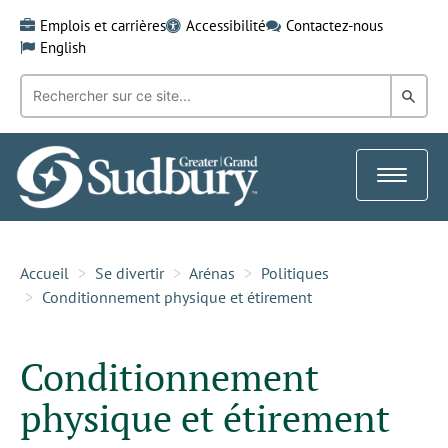
Skip
Emplois et carrières
Accessibilité
Contactez-nous
to
English
content
Recherche
Rech
par
mot-
dans
clé:
le
Toggle
Gra
navigat
Sud
Accueil
Se divertir
Arénas
Politiques
Conditionnement physique et étirement
Conditionnement
physique et étirement