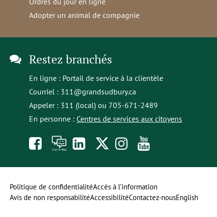
Ordres du jour en ligne
Adopter un animal de compagnie
Restez branchés
En ligne :
Portail de service à la clientèle
Courriel :
311@grandsudbury.ca
Appeler : 311 (local) ou 705-671-2489
En personne :
Centres de services aux citoyens
Like
À
opens
Follow
Follow
Subscribe
us
toi
in
us
us
to
on
la
a
on
on
our
Politique de confidentialité
Accès à l’information
Avis de non responsabilité
Accessibilité
Contactez-nous
English
Facebook
parole
new
Twitter
Instagram
YouTube