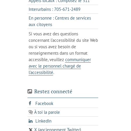
s'ouvre
Appels locaux : Composez le 311
nouvel
votre
dans
onglet
s'ouvre
Interurbains : 705-671-2489
client
un
dans
de
En personne : Centres de services
client
un
messagerie
s'ouvre
aux citoyens
de
client
dans
votre
Si vous avez des questions
de
l'onglet
téléphone
concernant l'accessibilité du site Web
votre
actuel
ou si vous avez besoin de
téléphone
renseignements dans un format
accessible, veuillez
communiquer
avec le personnel chargé de
l'accessibilité
.
Restez connecté
s'ouvre
Facebook
dans
À toi la parole
opens
un
opens
LinkedIn
in
nouvel
in
a
onglet
X (anciennement Twitter)