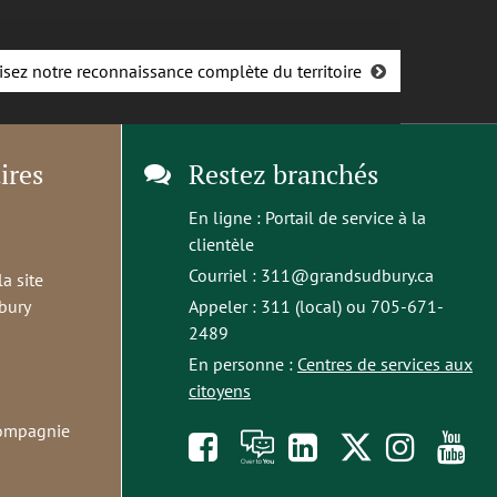
isez notre reconnaissance complète du territoire
ires
Restez branchés
En ligne :
Portail de service à la
clientèle
Courriel :
311@grandsudbury.ca
la site
bury
Appeler : 311 (local) ou 705-671-
2489
En personne :
Centres de services aux
citoyens
compagnie
Like
À
opens
Follow
Foll
S
us
toi
in
us
us
t