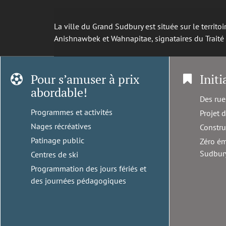
La ville du Grand Sudbury est située sur le territ
Anishnawbek et Wahnapitae, signataires du Trait
Pour s’amuser à prix
Initi
abordable!
Des rue
Programmes et activités
Projet 
Nages récréatives
Constru
Patinage public
Zéro ém
Sudbur
Centres de ski
Programmation des jours fériés et
des journées pédagogiques