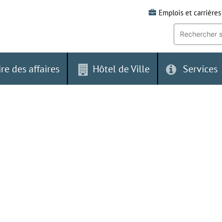
Emplois et carrières
Recherche
par
mot-
clé:
ire des affaires
Hôtel de Ville
Services