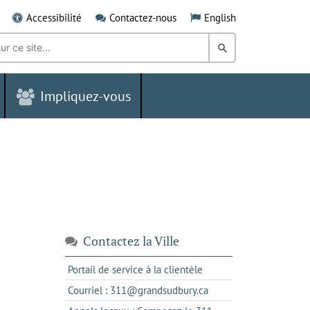
Accessibilité
Contactez-nous
English
Rechercher
dans
Impliquez-vous
le
Grand
Sudbury
Contactez la Ville
s'ouvre
Portail de service à la clientèle
dans
s'ouvre
Courriel : 311@grandsudbury.ca
un
dans