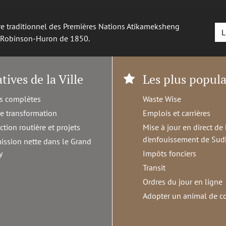
oire traditionnel des Premières Nations Atikameksheng
L
é Robinson-Huron de 1850.
atives de la Ville
Les plus popula
s complètes
Waste Wise
de transformation
Emplois et carrières
ction routière et projets
Mise à jour en direct de 
d'enfouissement de Sud
ission nette dans le Grand
y
Impôts fonciers
Transit
Ordres du jour en ligne
Adopter un animal de 