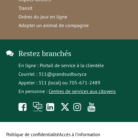
Transit
Ordres du jour en ligne
Adopter un animal de compagnie
Restez branchés
En ligne :
Portail de service à la clientèle
Courriel :
311@grandsudbury.ca
Appeler : 311 (local) ou 705-671-2489
En personne :
Centres de services aux citoyens
Like
À
opens
Follow
Follow
Subscribe
us
toi
in
us
us
to
on
la
a
on
on
our
Politique de confidentialité
Accès à l’information