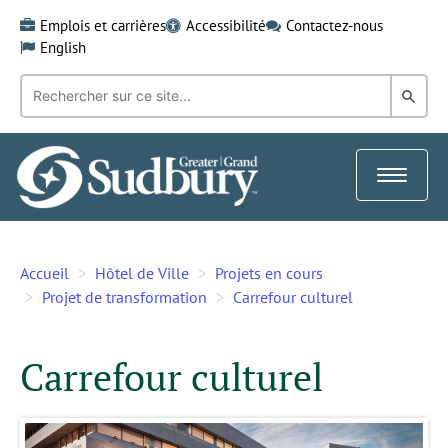
Skip
Emplois et carrières
Accessibilité
Contactez-nous
to
English
content
Recherche
Rech
par
mot-
dans
clé:
le
Toggle
Gra
navigat
Sud
Accueil
Hôtel de Ville
Projets en cours
Projet de transformation
Carrefour culturel
Carrefour culturel