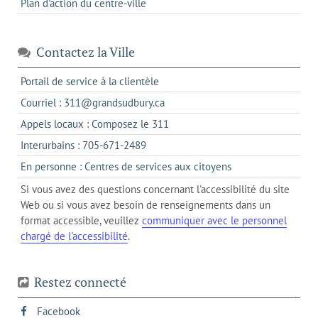
Plan d'action du centre-ville
Contactez la Ville
s'ouvre
Portail de service à la clientèle
dans
s'ouvre
Courriel : 311@grandsudbury.ca
un
dans
s'ouvre
Appels locaux : Composez le 311
nouvel
votre
dans
onglet
s'ouvre
Interurbains : 705-671-2489
client
un
dans
de
s'ouvre
En personne : Centres de services aux citoyens
client
un
messagerie
dans
de
Si vous avez des questions concernant l'accessibilité du site
client
l'onglet
votre
Web ou si vous avez besoin de renseignements dans un
de
actuel
téléphone
format accessible, veuillez
communiquer avec le personnel
votre
chargé de l'accessibilité
.
téléphone
Restez connecté
s'ouvre
Facebook