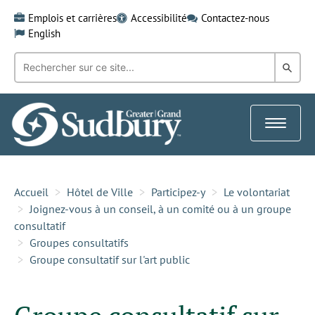
Skip
Emplois et carrières
Accessibilité
Contactez-nous
to
English
content
Recherche
Rech
par
mot-
dans
clé:
le
Toggle
Gra
navigat
Sud
Accueil
Hôtel de Ville
Participez-y
Le volontariat
Joignez-vous à un conseil, à un comité ou à un groupe
consultatif
Groupes consultatifs
Groupe consultatif sur l'art public