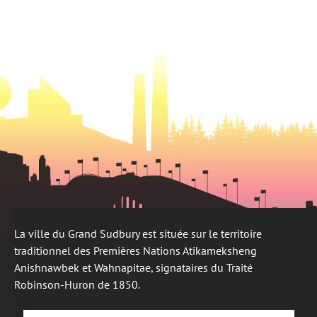
nouvel
onglet
un
onglet
nouvel
onglet
La ville du Grand Sudbury est située sur le territoire
traditionnel des Premières Nations Atikameksheng
Anishnawbek et Wahnapitae, signataires du Traité
Robinson-Huron de 1850.