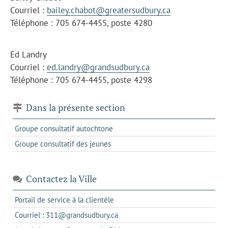
Courriel :
bailey.chabot@greatersudbury.ca
Téléphone : 705 674-4455, poste 4280
Ed Landry
Courriel :
ed.landry@grandsudbury.ca
Téléphone : 705 674-4455, poste 4298
Dans la présente section
Groupe consultatif autochtone
Groupe consultatif des jeunes
Contactez la Ville
s'ouvre
Portail de service à la clientèle
dans
s'ouvre
Courriel : 311@grandsudbury.ca
un
dans