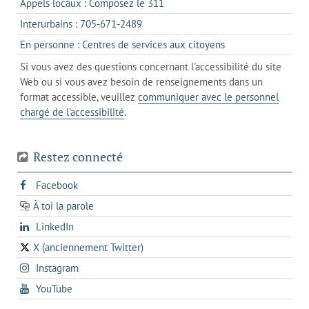
s'ouvre
Appels locaux : Composez le 311
nouvel
votre
dans
onglet
s'ouvre
Interurbains : 705-671-2489
client
un
dans
de
s'ouvre
En personne : Centres de services aux citoyens
client
un
messagerie
dans
de
Si vous avez des questions concernant l'accessibilité du site
client
l'onglet
votre
Web ou si vous avez besoin de renseignements dans un
de
actuel
téléphone
format accessible, veuillez
communiquer avec le personnel
votre
chargé de l'accessibilité
.
téléphone
Restez connecté
s'ouvre
Facebook
dans
À toi la parole
opens
un
opens
LinkedIn
in
nouvel
in
a
onglet
X (anciennement Twitter)
s'ouvre
a
new
s'ouvre
Instagram
dans
new
tab
dans
un
tab
s'ouvre
YouTube
un
nouvel
dans