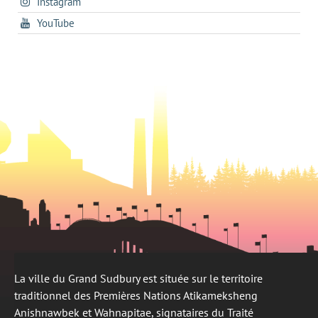
s'ouvre
Instagram
dans
new
tab
dans
un
tab
s'ouvre
YouTube
un
nouvel
dans
nouvel
onglet
un
onglet
nouvel
onglet
La ville du Grand Sudbury est située sur le territoire
traditionnel des Premières Nations Atikameksheng
Anishnawbek et Wahnapitae, signataires du Traité