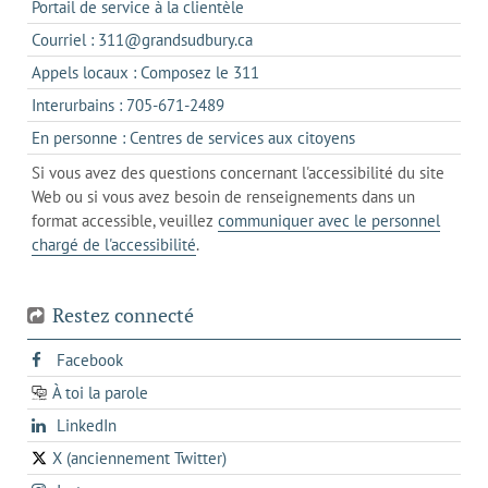
s'ouvre
Portail de service à la clientèle
dans
s'ouvre
Courriel : 311@grandsudbury.ca
un
dans
s'ouvre
Appels locaux : Composez le 311
nouvel
votre
dans
onglet
s'ouvre
Interurbains : 705-671-2489
client
un
dans
de
s'ouvre
En personne : Centres de services aux citoyens
client
un
messagerie
dans
de
Si vous avez des questions concernant l'accessibilité du site
client
l'onglet
votre
Web ou si vous avez besoin de renseignements dans un
de
actuel
téléphone
format accessible, veuillez
communiquer avec le personnel
votre
chargé de l'accessibilité
.
téléphone
Restez connecté
s'ouvre
Facebook
dans
À toi la parole
opens
un
opens
LinkedIn
in
nouvel
in
a
onglet
X (anciennement Twitter)
s'ouvre
a
new