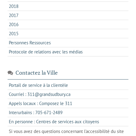
2018
2017
2016
2015
Personnes Ressources
Protocole de relations avec les médias
Contactez la Ville
s'ouvre
Portail de service à la clientèle
dans
s'ouvre
Courriel : 311@grandsudbury.ca
un
dans
s'ouvre
Appels locaux : Composez le 311
nouvel
votre
dans
onglet
s'ouvre
Interurbains : 705-671-2489
client
un
dans
de
s'ouvre
En personne : Centres de services aux citoyens
client
un
messagerie
dans
de
Si vous avez des questions concernant l'accessibilité du site
client
l'onglet