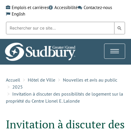
Skip
Emplois et carrières
Accessibilité
Contactez-nous
to
English
content
Recherche
Rech
par
mot-
dans
clé:
le
Toggle
Gra
navigat
Sud
Accueil
Hôtel de Ville
Nouvelles et avis au public
2025
Invitation à discuter des possibilités de logement sur la
propriété du Centre Lionel E. Lalonde
Invitation à discuter des