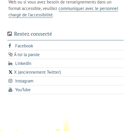
votre
Web ou si vous avez besoin de renseignements dans un
de
actuel
téléphone
format accessible, veuillez
communiquer avec le personnel
votre
chargé de l'accessibilité
.
téléphone
Restez connecté
s'ouvre
Facebook
dans
À toi la parole
opens
un
opens
LinkedIn
in
nouvel
in
a
onglet
X (anciennement Twitter)
s'ouvre
a
new
s'ouvre
Instagram
dans
new
tab
dans
un
tab
s'ouvre
YouTube
un
nouvel
dans
nouvel
onglet
un
onglet
nouvel
onglet