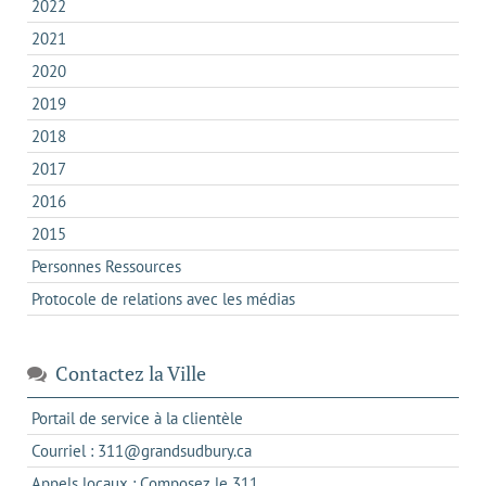
2022
2021
2020
2019
2018
2017
2016
2015
Personnes Ressources
Protocole de relations avec les médias
Contactez la Ville
s'ouvre
Portail de service à la clientèle
dans
s'ouvre
Courriel : 311@grandsudbury.ca
un
dans
s'ouvre
Appels locaux : Composez le 311