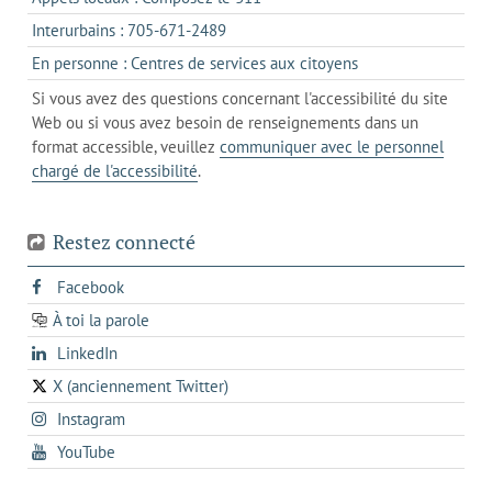
nouvel
votre
dans
onglet
s'ouvre
Interurbains : 705-671-2489
client
un
dans
de
s'ouvre
En personne : Centres de services aux citoyens
client
un
messagerie
dans
de
Si vous avez des questions concernant l'accessibilité du site
client
l'onglet
votre
Web ou si vous avez besoin de renseignements dans un
de
actuel
téléphone
format accessible, veuillez
communiquer avec le personnel
votre
chargé de l'accessibilité
.
téléphone
Restez connecté
s'ouvre
Facebook
dans
À toi la parole
opens
un
opens
LinkedIn
in
nouvel
in
a
onglet
X (anciennement Twitter)
s'ouvre
a
new
s'ouvre
Instagram
dans
new
tab
dans
un
tab
s'ouvre
YouTube
un
nouvel
dans
nouvel