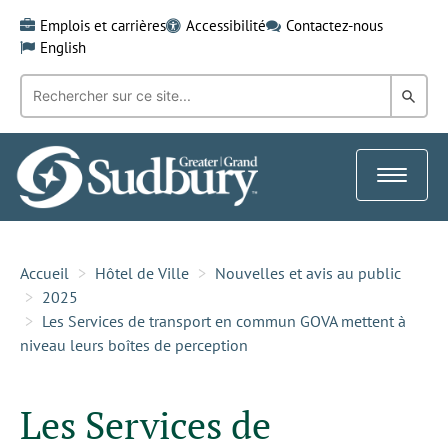
Skip
Emplois et carrières
Accessibilité
Contactez-nous
to
English
content
Recherche
Rech
par
mot-
dans
clé:
le
Toggle
Gra
navigat
Sud
Accueil
Hôtel de Ville
Nouvelles et avis au public
2025
Les Services de transport en commun GOVA mettent à
niveau leurs boîtes de perception
Les Services de