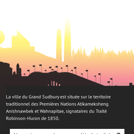
onglet
un
onglet
nouvel
onglet
La ville du Grand Sudbury est située sur le territoire
traditionnel des Premières Nations Atikameksheng
Anishnawbek et Wahnapitae, signataires du Traité
Robinson-Huron de 1850.