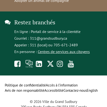
Adopter un animal de compagnie
Restez branchés
En ligne :
Portail de service à la clientèle
Courriel :
311@grandsudbury.ca
Appeler : 311 (local) ou 705-671-2489
En personne :
Centres de services aux citoyens
Like
À
opens
Follow
Follow
Subscribe
us
toi
in
us
us
to
on
la
a
on
on
our
Politique de confidentialité
Accès à l’information
Avis de non responsabilité
Accessibilité
Contactez-nous
English
Facebook
parole
new
Twitter
Instagram
YouTube
© 2026 Ville du Grand Sudbury
tab
channel
200 rue Brady, Sudbury, ON P3A 5P3 Canada