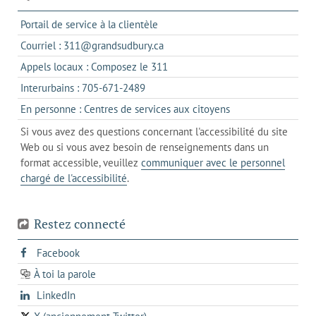
s'ouvre
Portail de service à la clientèle
dans
s'ouvre
Courriel : 311@grandsudbury.ca
un
dans
s'ouvre
Appels locaux : Composez le 311
nouvel
votre
dans
onglet
s'ouvre
Interurbains : 705-671-2489
client
un
dans
de
s'ouvre
En personne : Centres de services aux citoyens
client
un
messagerie
dans
de
Si vous avez des questions concernant l'accessibilité du site
client
l'onglet
votre
Web ou si vous avez besoin de renseignements dans un
de
actuel
téléphone
format accessible, veuillez
communiquer avec le personnel
votre
chargé de l'accessibilité
.
téléphone
Restez connecté
s'ouvre
Facebook
dans
À toi la parole
opens
un
opens
LinkedIn
in
nouvel
in
a
onglet