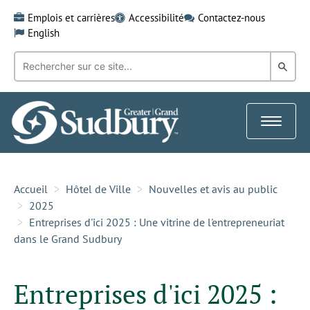
Skip
Emplois et carrières
Accessibilité
Contactez-nous
to
English
content
Recherche
Rech
par
mot-
dans
clé:
le
Toggle
Gra
navigat
Sud
Accueil
Hôtel de Ville
Nouvelles et avis au public
2025
Entreprises d'ici 2025 : Une vitrine de l'entrepreneuriat
dans le Grand Sudbury
Entreprises d'ici 2025 :