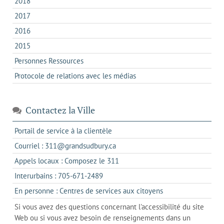
2018
2017
2016
2015
Personnes Ressources
Protocole de relations avec les médias
Contactez la Ville
s'ouvre
Portail de service à la clientèle
dans
s'ouvre
Courriel : 311@grandsudbury.ca
un
dans
s'ouvre
Appels locaux : Composez le 311
nouvel
votre
dans
onglet
s'ouvre
Interurbains : 705-671-2489
client
un
dans
de
s'ouvre
En personne : Centres de services aux citoyens
client
un
messagerie
dans
de
Si vous avez des questions concernant l'accessibilité du site
client
l'onglet
votre
Web ou si vous avez besoin de renseignements dans un
de
actuel