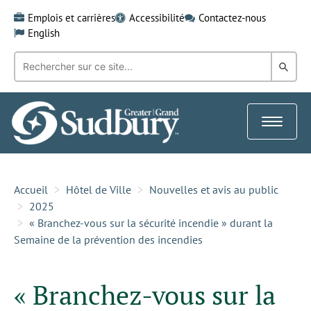
Skip
Emplois et carrières
Accessibilité
Contactez-nous
to
English
content
Recherche
Rech
par
mot-
dans
clé:
le
Toggle
Gra
navigat
Sud
Accueil
Hôtel de Ville
Nouvelles et avis au public
2025
« Branchez-vous sur la sécurité incendie » durant la
Semaine de la prévention des incendies
« Branchez-vous sur la