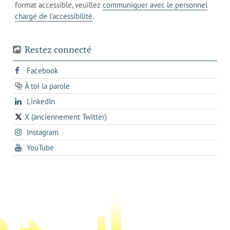
téléphone
format accessible, veuillez
communiquer avec le personnel
votre
chargé de l'accessibilité
.
téléphone
Restez connecté
s'ouvre
Facebook
dans
À toi la parole
opens
un
opens
LinkedIn
in
nouvel
in
a
onglet
X (anciennement Twitter)
s'ouvre
a
new
s'ouvre
Instagram
dans
new
tab
dans
un
tab
s'ouvre
YouTube
un
nouvel
dans
nouvel
onglet
un
onglet
nouvel
onglet