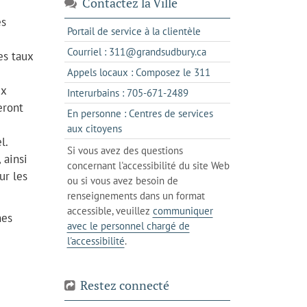
Contactez la Ville
es
s'ouvre
Portail de service à la clientèle
dans
s'ouvre
Courriel : 311@grandsudbury.ca
es taux
un
dans
s'ouvre
Appels locaux : Composez le 311
nouvel
votre
dans
ux
onglet
s'ouvre
Interurbains : 705-671-2489
client
un
eront
dans
de
En personne : Centres de services
client
un
messagerie
s'ouvre
aux citoyens
de
client
l.
dans
votre
Si vous avez des questions
de
 ainsi
l'onglet
téléphone
concernant l'accessibilité du site Web
votre
actuel
ur les
ou si vous avez besoin de
téléphone
renseignements dans un format
accessible, veuillez
communiquer
nes
avec le personnel chargé de
l'accessibilité
.
Restez connecté