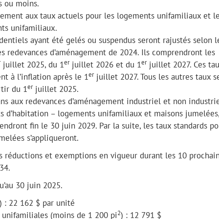
s ou moins.
gement aux taux actuels pour les logements unifamiliaux et l
ts unifamiliaux.
identiels ayant été gelés ou suspendus seront rajustés selon l
 les redevances d’aménagement de 2024. Ils comprendront les
r
er
er
juillet 2025, du 1
juillet 2026 et du 1
juillet 2027. Ces ta
er
t à l’inflation après le 1
juillet 2027. Tous les autres taux s
er
tir du 1
juillet 2025.
ans aux redevances d’aménagement industriel et non industrie
s d’habitation – logements unifamiliaux et maisons jumelées,
ndront fin le 30 juin 2029. Par la suite, les taux standards po
melées s’appliqueront.
es réductions et exemptions en vigueur durant les 10 prochai
034.
u’au 30 juin 2025.
) : 22 162 $ par unité
2
 unifamiliales (moins de 1 200 pi
) : 12 791 $