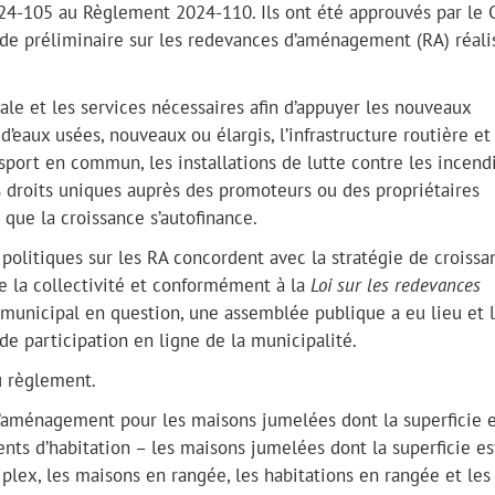
4-105 au Règlement 2024-110. Ils ont été approuvés par le 
Étude préliminaire sur les redevances d’aménagement (RA) réali
ale et les services nécessaires afin d’appuyer les nouveaux
’eaux usées, nouveaux ou élargis, l’infrastructure routière et
ansport en commun, les installations de lutte contre les incend
es droits uniques auprès des promoteurs ou des propriétaires
ur que la croissance s’autofinance.
politiques sur les RA concordent avec la stratégie de croissa
e la collectivité et conformément à la
Loi sur les redevances
 municipal en question, une assemblée publique a eu lieu et l
l de participation en ligne de la municipalité.
u règlement.
d’aménagement pour les maisons jumelées dont la superficie e
ments d’habitation – les maisons jumelées dont la superficie es
triplex, les maisons en rangée, les habitations en rangée et les