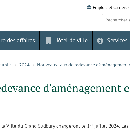
Emplois et carrières
Recherche
par
mot-
clé:
ire des affaires
Hôtel de Ville
Services
public
2024
Nouveaux taux de redevance d'aménagement en 
edevance d'aménagement 
er
la Ville du Grand Sudbury changeront le 1
juillet 2024. Les