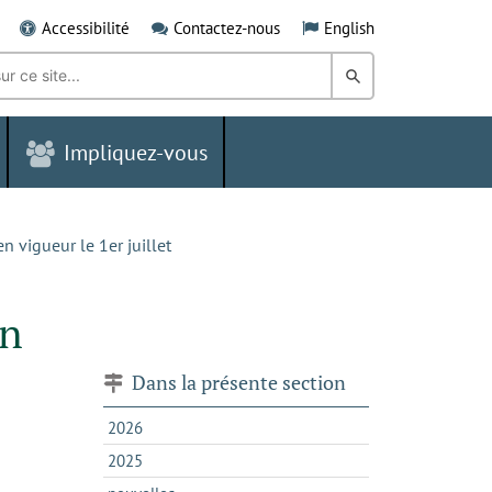
Accessibilité
Contactez-nous
English
Rechercher
dans
Impliquez-vous
le
Grand
Sudbury
vigueur le 1er juillet
en
Dans la présente section
2026
2025