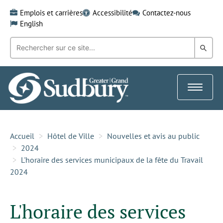
Skip
Emplois et carrières
Accessibilité
Contactez-nous
to
English
content
Recherche
Rech
par
mot-
dans
clé:
le
Toggle
Gra
navigat
Sud
Accueil
Hôtel de Ville
Nouvelles et avis au public
2024
L'horaire des services municipaux de la fête du Travail
2024
L'horaire des services