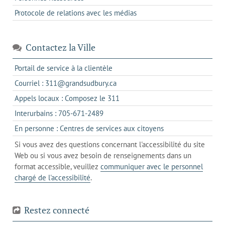
Protocole de relations avec les médias
Contactez la Ville
s'ouvre
Portail de service à la clientèle
dans
s'ouvre
Courriel : 311@grandsudbury.ca
un
dans
s'ouvre
Appels locaux : Composez le 311
nouvel
votre
dans
onglet
s'ouvre
Interurbains : 705-671-2489
client
un
dans
de
s'ouvre
En personne : Centres de services aux citoyens
client
un
messagerie
dans
de
Si vous avez des questions concernant l'accessibilité du site
client
l'onglet
votre
Web ou si vous avez besoin de renseignements dans un
de
actuel
téléphone
format accessible, veuillez
communiquer avec le personnel
votre
chargé de l'accessibilité
.
téléphone
Restez connecté