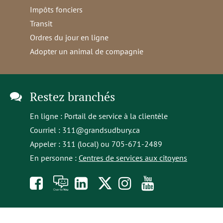
Impôts fonciers
Transit
Ordres du jour en ligne
Adopter un animal de compagnie
Restez branchés
En ligne :
Portail de service à la clientèle
Courriel :
311@grandsudbury.ca
Appeler : 311 (local) ou 705-671-2489
En personne :
Centres de services aux citoyens
Like
À
opens
Follow
Follow
Subscribe
us
toi
in
us
us
to