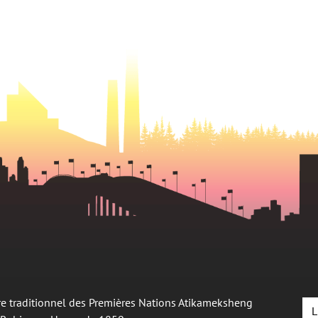
oire traditionnel des Premières Nations Atikameksheng
L