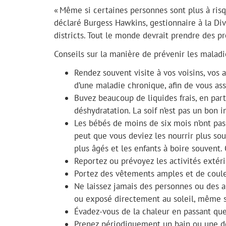
« Même si certaines personnes sont plus à risq
déclaré Burgess Hawkins, gestionnaire à la Div
districts. Tout le monde devrait prendre des pr
Conseils sur la manière de prévenir les maladie
Rendez souvent visite à vos voisins, vos a
d’une maladie chronique, afin de vous assu
Buvez beaucoup de liquides frais, en partic
déshydratation. La soif n’est pas un bon 
Les bébés de moins de six mois n’ont pas
peut que vous deviez les nourrir plus sou
plus âgés et les enfants à boire souvent. O
Reportez ou prévoyez les activités extér
Portez des vêtements amples et de couleur
Ne laissez jamais des personnes ou des 
ou exposé directement au soleil, même si
Évadez-vous de la chaleur en passant que
Prenez périodiquement un bain ou une dou