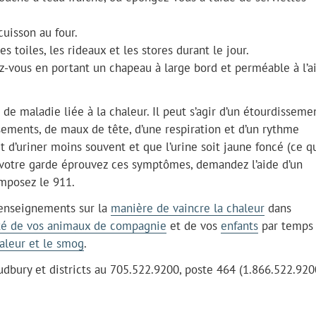
uisson au four.
s toiles, les rideaux et les stores durant le jour.
ez-vous en portant un chapeau à large bord et perméable à l’a
de maladie liée à la chaleur. Il peut s’agir d’un étourdisseme
ments, de maux de tête, d’une respiration et d’un rythme
t d’uriner moins souvent et que l’urine soit jaune foncé (ce q
 votre garde éprouvez ces symptômes, demandez l’aide d’un
omposez le 911.
 renseignements sur la
manière de vaincre la chaleur
dans
té de vos animaux de compagnie
et de vos
enfants
par temps
aleur et le smog
.
Sudbury et districts au 705.522.9200, poste 464 (1.866.522.920