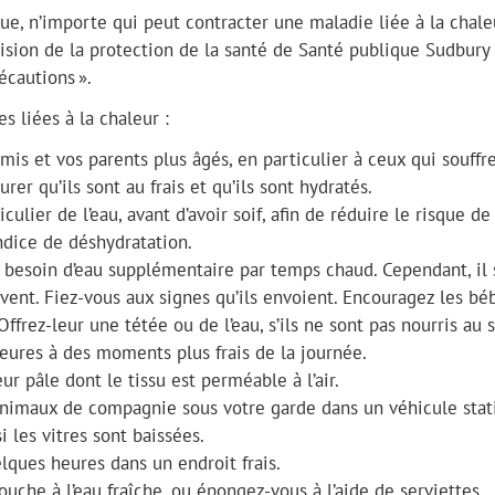
ue, n’importe qui peut contracter une maladie liée à la chaleu
ision de la protection de la santé de Santé publique Sudbury
écautions ».
s liées à la chaleur :
mis et vos parents plus âgés, en particulier à ceux qui souffr
rer qu’ils sont au frais et qu’ils sont hydratés.
ulier de l’eau, avant d’avoir soif, afin de réduire le risque de
indice de déshydratation.
 besoin d’eau supplémentaire par temps chaud. Cependant, il 
vent. Fiez-vous aux signes qu’ils envoient. Encouragez les bé
ffrez-leur une tétée ou de l’eau, s’ils ne sont pas nourris au s
ieures à des moments plus frais de la journée.
 pâle dont le tissu est perméable à l’air.
animaux de compagnie sous votre garde dans un véhicule sta
 les vitres sont baissées.
lques heures dans un endroit frais.
che à l’eau fraîche, ou épongez-vous à l’aide de serviettes