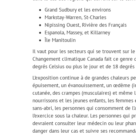
Grand Sudbury et les environs
Markstay-Warren, St-Charles
Nipissing Ouest, Rivière des Français
Espanola, Massey, et Killarney
Île Manitoulin
Il vaut pour les secteurs qui se trouvent sur l
Changement climatique Canada fait ce genre d
degrés Celsius ou plus le jour et de 18 degrés 
L’exposition continue à de grandes chaleurs pe
épuisement, un évanouissement, un œdème (inf
cutanée, des crampes (musculaires) et même la 
nourrissons et les jeunes enfants, les femmes 
sans-abri, les personnes qui consomment de l’al
l’exercice sous la chaleur. Les personnes qu
devraient consulter leur médecin ou leur phar
danger dans leur cas et suivre ses recommanda