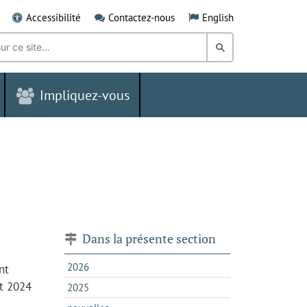
Accessibilité
Contactez-nous
English
Rechercher
dans
Impliquez-vous
le
Grand
Sudbury
Dans la présente section
2026
nt
et 2024
2025