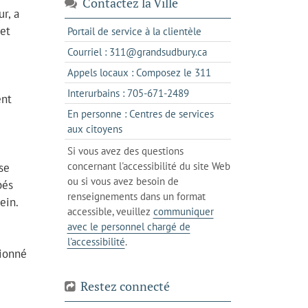
Contactez la Ville
r, a
 et
s'ouvre
Portail de service à la clientèle
dans
s'ouvre
Courriel : 311@grandsudbury.ca
un
dans
s'ouvre
Appels locaux : Composez le 311
nouvel
votre
dans
onglet
s'ouvre
Interurbains : 705-671-2489
client
ent
un
dans
de
En personne : Centres de services
client
un
messagerie
s'ouvre
aux citoyens
de
client
dans
votre
Si vous avez des questions
de
l'onglet
téléphone
concernant l'accessibilité du site Web
se
votre
actuel
ou si vous avez besoin de
téléphone
bés
renseignements dans un format
ein.
accessible, veuillez
communiquer
avec le personnel chargé de
l'accessibilité
.
tionné
Restez connecté