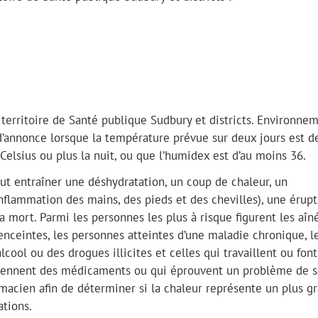
e territoire de Santé publique Sudbury et districts. Environne
’annonce lorsque la température prévue sur deux jours est d
Celsius ou plus la nuit, ou que l’humidex est d’au moins 36.
ut entraîner une déshydratation, un coup de chaleur, un
lammation des mains, des pieds et des chevilles), une érupt
mort. Parmi les personnes les plus à risque figurent les aîné
enceintes, les personnes atteintes d’une maladie chronique, l
cool ou des drogues illicites et celles qui travaillent ou fon
i prennent des médicaments ou qui éprouvent un problème de 
macien afin de déterminer si la chaleur représente un plus g
tions.