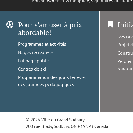
Anishnawbek et Wahnapitae, signataires du Trait
Pour s’amuser à prix
Initi
abordable!
Des rue
Programmes et activités
Projet 
Nages récréatives
Constru
Patinage public
Zéro ém
Sudbur
Centres de ski
Programmation des jours fériés et
des journées pédagogiques
© 2026 Ville du Grand Sudbury
200 rue Brady, Sudbury, ON P3A 5P3 Canada