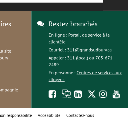
ires
Restez branchés
En ligne :
Portail de service à la
clientèle
Courriel :
311@grandsudbury.ca
la site
bury
Appeler : 311 (local) ou 705-671-
2489
En personne :
Centres de services aux
citoyens
compagnie
Like
À
opens
Follow
Foll
S
us
toi
in
us
us
t
non responsabilité
Accessibilité
Contactez-nous
on
la
a
on
on
o