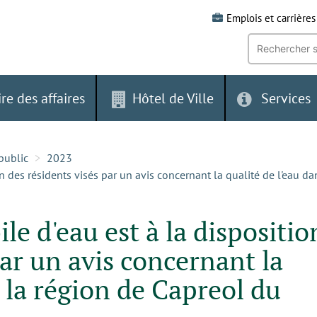
Emplois et carrières
Recherche
par
mot-
clé:
ire des affaires
Hôtel de Ville
Services
public
2023
on des résidents visés par un avis concernant la qualité de l'eau 
le d'eau est à la dispositio
par un avis concernant la
s la région de Capreol du