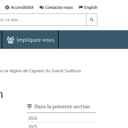
Accessibilité
Contactez-nous
English
Rechercher
dans
Impliquez-vous
le
Grand
Sudbury
dans la région de Capreol du Grand Sudbury
n
Dans la présente section
2026
2025