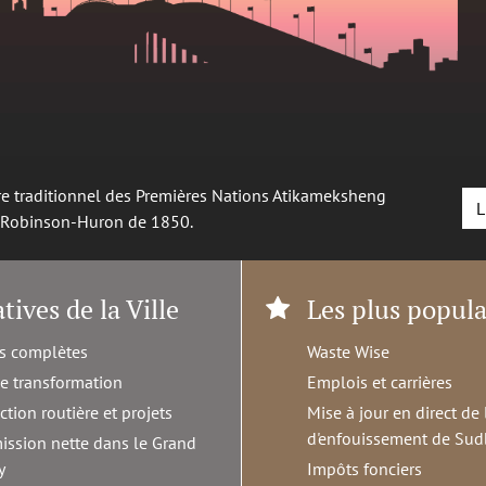
oire traditionnel des Premières Nations Atikameksheng
L
é Robinson-Huron de 1850.
atives de la Ville
Les plus popula
s complètes
Waste Wise
de transformation
Emplois et carrières
ction routière et projets
Mise à jour en direct de 
d'enfouissement de Sud
ission nette dans le Grand
y
Impôts fonciers