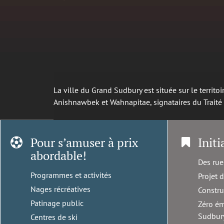
La ville du Grand Sudbury est située sur le territ
Anishnawbek et Wahnapitae, signataires du Trait
Pour s’amuser à prix
Initi
abordable!
Des rue
Programmes et activités
Projet 
Nages récréatives
Constru
Patinage public
Zéro ém
Sudbur
Centres de ski