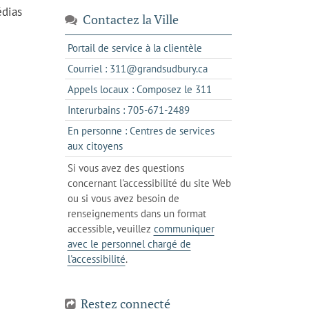
édias
Contactez la Ville
s'ouvre
Portail de service à la clientèle
dans
s'ouvre
Courriel : 311@grandsudbury.ca
un
dans
s'ouvre
Appels locaux : Composez le 311
nouvel
votre
dans
onglet
s'ouvre
Interurbains : 705-671-2489
client
un
dans
de
En personne : Centres de services
client
un
messagerie
s'ouvre
aux citoyens
de
client
dans
votre
Si vous avez des questions
de
l'onglet
téléphone
concernant l'accessibilité du site Web
votre
actuel
ou si vous avez besoin de
téléphone
renseignements dans un format
accessible, veuillez
communiquer
avec le personnel chargé de
l'accessibilité
.
Restez connecté