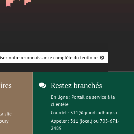
isez notre reconnaissance complète du territoire
ires
Restez branchés
En ligne :
Portail de service à la
clientèle
Courriel :
311@grandsudbury.ca
la site
bury
Appeler : 311 (local) ou 705-671-
2489