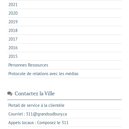
2021
2020
2019
2018
2017
2016
2015
Personnes Ressources
Protocole de relations avec les médias
Contactez la Ville
s'ouvre
Portail de service à la clientèle
dans
s'ouvre
Courriel : 311@grandsudbury.ca
un
dans
s'ouvre
Appels locaux : Composez le 311
nouvel
votre
dans