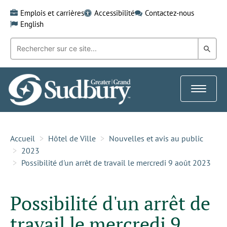
Skip
Emplois et carrières
Accessibilité
Contactez-nous
to
English
content
Recherche
Rech
par
mot-
dans
clé:
le
Toggle
Gra
navigat
Sud
Accueil
Hôtel de Ville
Nouvelles et avis au public
2023
Possibilité d'un arrêt de travail le mercredi 9 août 2023
Possibilité d'un arrêt de
travail le mercredi 9