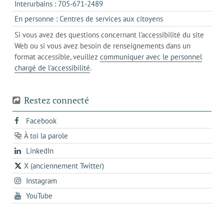
onglet
s'ouvre
Interurbains : 705-671-2489
client
un
dans
de
s'ouvre
En personne : Centres de services aux citoyens
client
un
messagerie
dans
de
Si vous avez des questions concernant l'accessibilité du site
client
l'onglet
votre
Web ou si vous avez besoin de renseignements dans un
de
actuel
téléphone
format accessible, veuillez
communiquer avec le personnel
votre
chargé de l'accessibilité
.
téléphone
Restez connecté
s'ouvre
Facebook
dans
À toi la parole
opens
un
opens
LinkedIn
in
nouvel
in
a
onglet
X (anciennement Twitter)
s'ouvre
a
new
s'ouvre
Instagram
dans
new
tab
dans
un
tab
s'ouvre
YouTube
un
nouvel
dans
nouvel
onglet
un