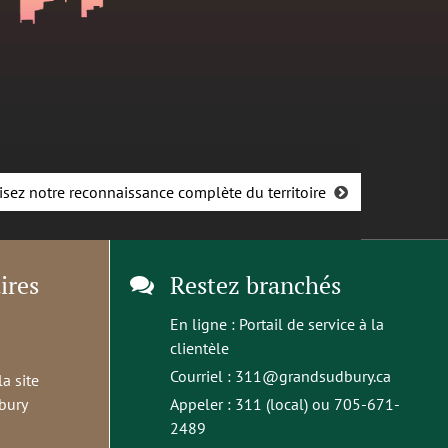
isez notre reconnaissance complète du territoire
ires
Restez branchés
En ligne :
Portail de service à la
clientèle
Courriel :
311@grandsudbury.ca
la site
bury
Appeler : 311 (local) ou 705-671-
2489