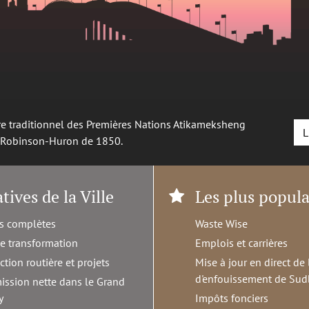
oire traditionnel des Premières Nations Atikameksheng
L
é Robinson-Huron de 1850.
atives de la Ville
Les plus popula
s complètes
Waste Wise
de transformation
Emplois et carrières
ction routière et projets
Mise à jour en direct de 
d'enfouissement de Sud
ission nette dans le Grand
y
Impôts fonciers