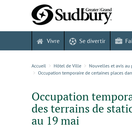
Skip
to
content
Vivre
Se divertir
Fa
Accueil
Hôtel de Ville
Nouvelles et avis au 
Occupation temporaire de certaines places da
Occupation temporai
des terrains de sta
au 19 mai