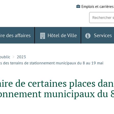
Emplois et carrières
Recherche
par
mot-
clé:
ire des affaires
Hôtel de Ville
Services
public
2023
ns des terrains de stationnement municipaux du 8 au 19 mai
re de certaines places dan
tionnement municipaux du 