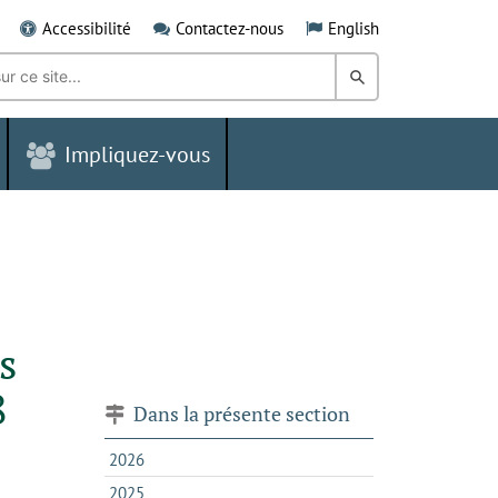
Accessibilité
Contactez-nous
English
Rechercher
dans
Impliquez-vous
le
Grand
Sudbury
s
8
Dans la présente section
2026
2025