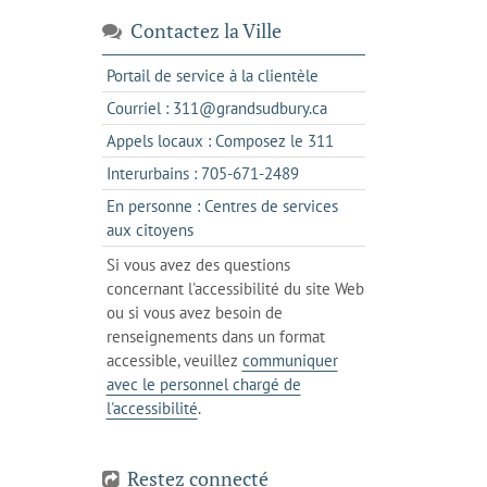
Contactez la Ville
s'ouvre
Portail de service à la clientèle
dans
s'ouvre
Courriel : 311@grandsudbury.ca
un
dans
s'ouvre
Appels locaux : Composez le 311
nouvel
votre
dans
onglet
s'ouvre
Interurbains : 705-671-2489
client
un
dans
de
En personne : Centres de services
client
un
messagerie
s'ouvre
aux citoyens
de
client
dans
votre
Si vous avez des questions
de
l'onglet
téléphone
concernant l'accessibilité du site Web
votre
actuel
ou si vous avez besoin de
téléphone
renseignements dans un format
accessible, veuillez
communiquer
avec le personnel chargé de
l'accessibilité
.
Restez connecté