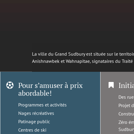
La ville du Grand Sudbury est située sur le territ
Anishnawbek et Wahnapitae, signataires du Trait
Pour s’amuser à prix
Initi
abordable!
Des rue
Programmes et activités
Projet 
Nages récréatives
Constru
Patinage public
Zéro ém
Sudbur
Centres de ski