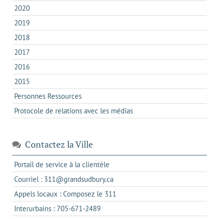
2020
2019
2018
2017
2016
2015
Personnes Ressources
Protocole de relations avec les médias
Contactez la Ville
s'ouvre
Portail de service à la clientèle
dans
s'ouvre
Courriel : 311@grandsudbury.ca
un
dans
s'ouvre
Appels locaux : Composez le 311
nouvel
votre
dans
onglet
s'ouvre
Interurbains : 705-671-2489
client
un
dans