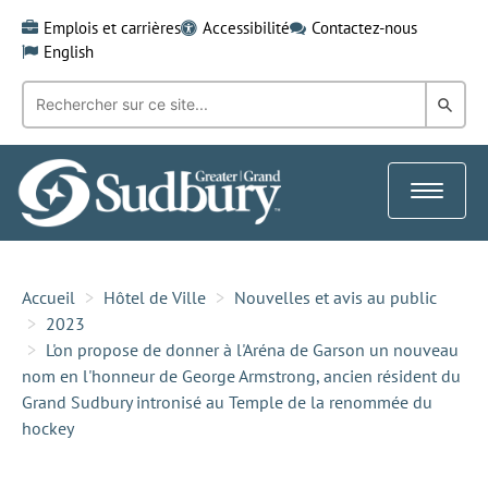
Skip
Emplois et carrières
Accessibilité
Contactez-nous
to
English
content
Recherche
Rech
par
mot-
dans
clé:
le
Toggle
Gra
navigat
Sud
Accueil
Hôtel de Ville
Nouvelles et avis au public
2023
L'on propose de donner à l'Aréna de Garson un nouveau
nom en l'honneur de George Armstrong, ancien résident du
Grand Sudbury intronisé au Temple de la renommée du
hockey