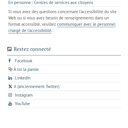
de
s'ouvre
En personne : Centres de services aux citoyens
client
un
messagerie
dans
de
Si vous avez des questions concernant l'accessibilité du site
client
l'onglet
votre
Web ou si vous avez besoin de renseignements dans un
de
actuel
téléphone
format accessible, veuillez
communiquer avec le personnel
votre
chargé de l'accessibilité
.
téléphone
Restez connecté
s'ouvre
Facebook
dans
À toi la parole
opens
un
opens
LinkedIn
in
nouvel
in
a
onglet
X (anciennement Twitter)
s'ouvre
a
new
s'ouvre
Instagram
dans
new
tab
dans
un
tab
s'ouvre
YouTube
un
nouvel
dans
nouvel
onglet
un
onglet
nouvel